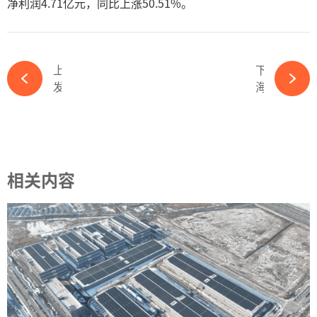
净利润4.71亿元，同比上涨50.51%。
上一篇
下一篇
发电量高5.13%！东方日升异质结伏曦组件实证数据出炉-必赢体育官网网站
海南省首个盐光互补项目完工，200MW组件均由隆基绿能供应-必赢体育官网网站
相关内容