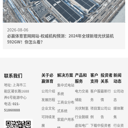
2026-08-06
必赢体育官网网站-权威机构预测：2024年全球新增光伏装机
592GW！你怎么看？
联系我们
关于必
解决方案
产品和
客户
投资者
新闻
赢体育
服务
支持
关系
动态
地址: 上海市三
集中式电站
能区凝长路1688
公司介绍
电力交易
客户服
最新行
公司动
系统
弄6号能源中心
发展历程
储能
务
情
态
工商业分布
电话:
021-
企业文化
光伏制氢
项目案
公司公
媒体聚
51860888
式系统
可持续发
行业脱碳
例
告
焦
家庭户用系
展
虚拟电厂
下载中
投资者
行业资
统