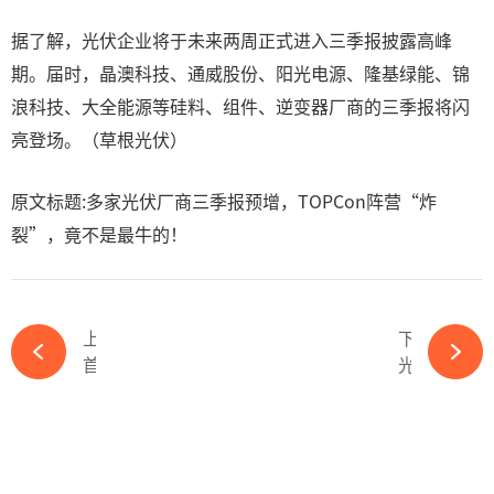
据了解，光伏企业将于未来两周正式进入三季报披露高峰
期。届时，晶澳科技、通威股份、阳光电源、隆基绿能、锦
浪科技、大全能源等硅料、组件、逆变器厂商的三季报将闪
亮登场。（草根光伏）
原文标题:多家光伏厂商三季报预增，TOPCon阵营“炸
裂”，竟不是最牛的！
上一篇
下一篇
首片！三一硅能N型TOPCon太阳能电池顺利下线-必赢体育官网网站
光伏生产机器视觉系统应用场景全解析-必赢体育官网网站