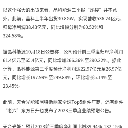
以这个强大的出货来看，晶科能源三季报“炸裂”并不意
外。此前，晶科上半年出货30.8GW，实现营收536.24亿元、
归母净利润38.43亿元，同比增幅分别为60.52%和
324.58%。
据晶科能源10月18日公告称，公司预计前三季度归母净利润
61.4亿元至65.4亿元，同比增加266.36%至290.22%。据此
计算，晶科能源第三季度预计净利润达22.97亿元至26.97亿
元，同比增长197.99%至249.88%，环比增长5.14%至
23.45%。
此前，天合光能和阿特斯两家全球Top5组件厂商，还有组件
“老六”东方日升也发布了2023三季度业绩预增公告。
天合光能：预计2023前三季度净利同比增89.94%-132.15%