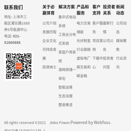
联系我们
关于必
解决方案
产品和
客户
投资者
新闻
赢体育
服务
支持
关系
动态
地址: 上海市三
集中式电站
能区凝长路1688
公司介绍
电力交易
客户服
最新行
公司动
系统
弄6号能源中心
发展历程
储能
务
情
态
工商业分布
电话:
021-
企业文化
光伏制氢
项目案
公司公
媒体聚
51860888
式系统
可持续发
行业脱碳
例
告
焦
家庭户用系
展
虚拟电厂
下载中
投资者
行业资
统
招贤纳士
碳交易和
心
问答
讯
源网荷储一
碳金融
体化
智能运维
生态治理
整县推进
Powered by Webfoss
All rights reserved ©2021 Jinko Power.
.