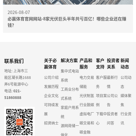
2026-08-07
必赢体育官网网站-8家光伏巨头半年共亏百亿！哪些企业还在赚
钱？
联系我们
关于必
解决方案
产品和
客户
投资者
新闻
赢体育
服务
支持
关系
动态
地址: 上海市三
集中式电站
能区凝长路1688
公司介绍
电力交易
客户服
最新行
公司动
系统
弄6号能源中心
发展历程
储能
务
情
态
工商业分布
电话:
021-
企业文化
光伏制氢
项目案
公司公
媒体聚
51860888
式系统
可持续发
行业脱碳
例
告
焦
家庭户用系
展
虚拟电厂
下载中
投资者
行业资
统
招贤纳士
碳交易和
心
问答
讯
源网荷储一
碳金融
体化