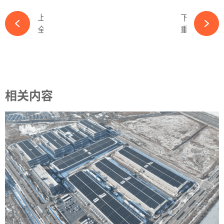
上一篇
下一篇
全球首家！正泰新能ASTRO N系列通过莱茵IEC61730:2023认证-必赢体育官网网站
重磅喜讯！全球硅料龙头IPO过会！四巨头加速会师A股！-必赢体育官网网站
相关内容