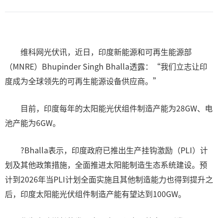
维科网光伏讯，近日，印度新能源和可再生能源部
（MNRE）Bhupinder Singh Bhalla透露：“我们立志让印
度成为全球领先的可再生能源设备供应商。”
目前，印度每年的太阳能光伏组件制造产能为28GW、电
池产能为6GW。
?Bhalla表示，印度政府已推出生产挂钩激励（PLI）计
划及其他政策措施，全面推进太阳能制造生态系统建设。预
计到2026年当PLI计划全面实施且其他制造能力也得到提升之
后，印度太阳能光伏组件制造产能有望达到100GW。