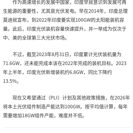
作为高速增长的发展中国家，印度早就意识到发展可再
生能源的重要性，尤其是光伏发电。早在2014年，印度总理
莫迪就宣布，到2022年印度要实现100GW的太阳能装机容
量。此后，印度光伏装机容量快速提升，并一举成为仅次于
中、美的全球第三大光伏市场。
不过，截至2023年8月31日，印度累计光伏装机量为
71.6GW，还未能完成本该在2022年完成的装机目标。2023
年上半年，印度光伏新增装机约6.8GW，同比下降约
13.5%。
现在又希望通过（PLI）计划及其他政策措施，在2026年
将本土光伏组件制造产能达到100GW。按平均值计算，每年
需要增加18GW组件产能，难度并不低。