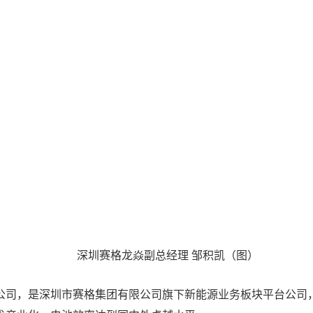
深圳赛格龙焱副总经理 邹积凯（图）
司，是深圳市赛格集团有限公司旗下新能源业务板块平台公司，