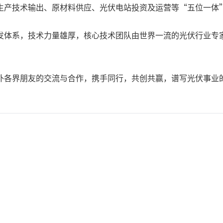
生产技术输出、原材料供应、光伏电站投资及运营等“五位一体
发体系，技术力量雄厚，核心技术团队由世界一流的光伏行业专
外各界朋友的交流与合作，携手同行，共创共赢，谱写光伏事业