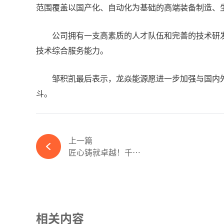
范围覆盖以国产化、自动化为基础的高端装备制造、
公司拥有一支高素质的人才队伍和完善的技术研
技术综合服务能力。
邹积凯最后表示，龙焱能源愿进一步加强与国内
斗。
上一篇
匠心铸就卓越！千亿光伏龙头引领行业潮流-必赢体育官网网站
相关内容