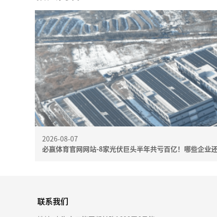
2026-08-07
必赢体育官网网站-8家光伏巨头半年共亏百亿！哪些企业
联系我们