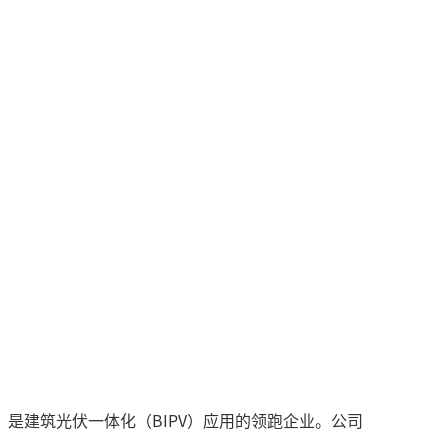
是建筑光伏一体化（BIPV）应用的领跑企业。公司