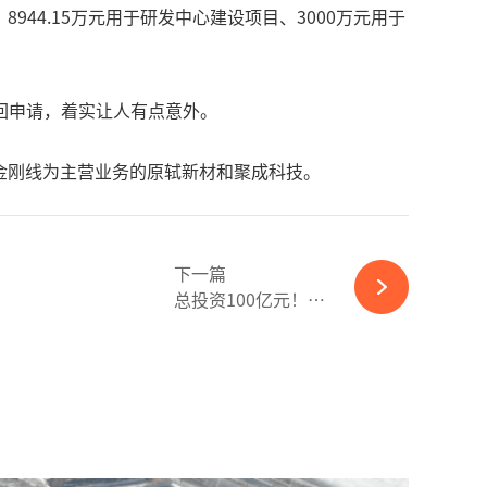
8944.15万元用于研发中心建设项目、3000万元用于
回申请，着实让人有点意外。
以金刚线为主营业务的原轼新材和聚成科技。
下一篇
总投资100亿元！明阳集团再投20GW异质结电池组件-必赢体育官网网站