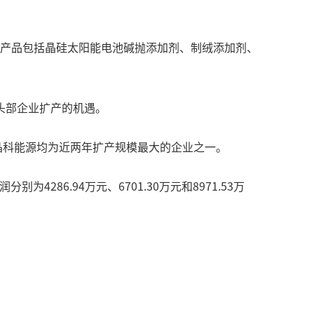
要产品包括晶硅太阳能电池碱抛添加剂、制绒添加剂、
头部企业扩产的机遇。
和晶科能源均为近两年扩产规模最大的企业之一。
别为4286.94万元、6701.30万元和8971.53万