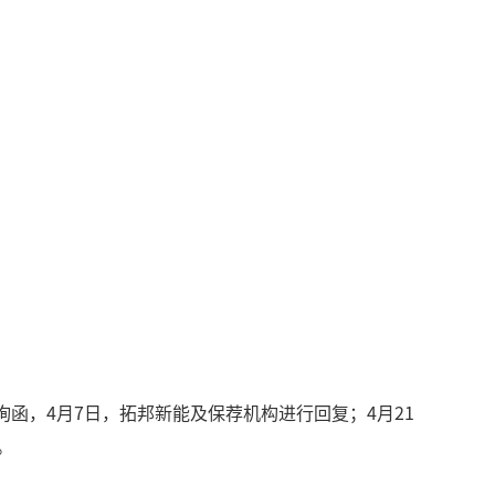
问询函，4月7日，拓邦新能及保荐机构进行回复；4月21
。