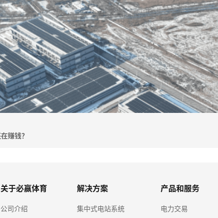
还在赚钱？
关于必赢体育
解决方案
产品和服务
公司介绍
集中式电站系统
电力交易