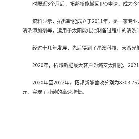
时隔近3个月后，拓邦新能撤回IPO申请，成为今
资料显示，拓邦新能成立于2011年，是一家专
清洗添加剂等，运用于太阳能电池制备过程中的清洗
经过十几年发展，先后得到了晶澳科技、天合光
2020年，拓邦新能最大客户为潞安太阳能、20
2020年至2022年，拓邦新能营收分别为8303.76
元，实现了业绩的高速增长。