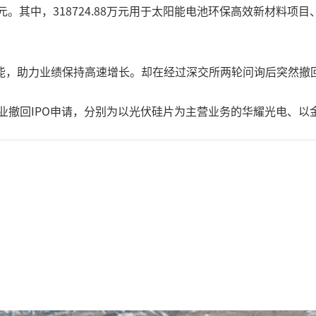
元。其中，318724.88万元用于太阳能电池环保高效新材料项目、
能，助力业绩保持高速增长。却在经过深交所两轮问询后突然撤
企业撤回IPO申请，分别为以光伏硅片为主营业务的华耀光电、