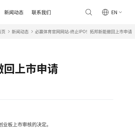
新闻动态
联系我们
EN
首页
新闻动态
必赢体育官网网站-终止IPO！拓邦新能撤回上市申请
撤回上市申请
创业板上市审核的决定。