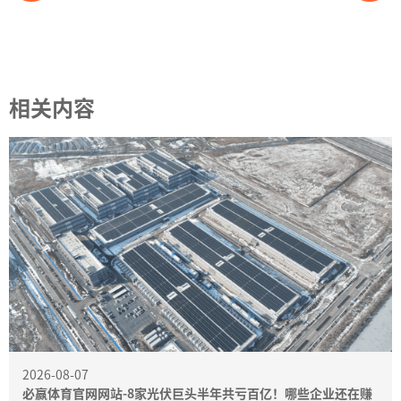
相关内容
2026-08-07
必赢体育官网网站-8家光伏巨头半年共亏百亿！哪些企业还在赚