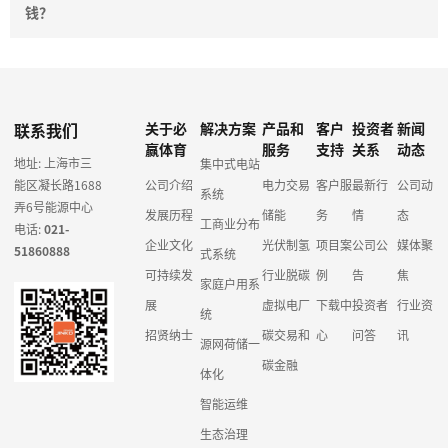
钱？
联系我们
关于必
解决方案
产品和
客户
投资者
新闻
赢体育
服务
支持
关系
动态
地址: 上海市三
集中式电站
能区凝长路1688
公司介绍
电力交易
客户服
最新行
公司动
系统
弄6号能源中心
发展历程
储能
务
情
态
工商业分布
电话:
021-
企业文化
光伏制氢
项目案
公司公
媒体聚
51860888
式系统
可持续发
行业脱碳
例
告
焦
家庭户用系
展
虚拟电厂
下载中
投资者
行业资
统
招贤纳士
碳交易和
心
问答
讯
源网荷储一
碳金融
体化
智能运维
生态治理