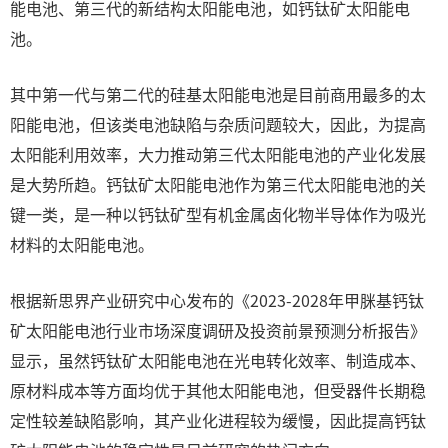
能电池、第三代的新结构太阳能电池，如钙钛矿太阳能电
池。
其中第一代与第二代的硅基太阳能电池是目前商用最多的太
阳能电池，但该类电池缺陷与杂质问题较大，因此，为提高
太阳能利用效率，大力推动第三代太阳能电池的产业化发展
是大势所趋。钙钛矿太阳能电池作为第三代太阳能电池的关
键一类，是一种以钙钛矿型有机金属卤化物半导体作为吸光
材料的太阳能电池。
根据新思界产业研究中心发布的《2023-2028年甲脒基钙钛
矿太阳能电池行业市场深度调研及投资前景预测分析报告》
显示，虽然钙钛矿太阳能电池在光电转化效率、制造成本、
原材料成本等方面均优于其他太阳能电池，但受器件长期稳
定性较差缺陷影响，其产业化进程较为缓慢，因此提高钙钛