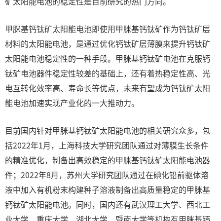
矿太阳能电池的稳定性是目前研究的热门方向。
甲脒基钙钛矿太阳能电池即使用甲脒基钙钛矿作为钙钛矿层
材料的太阳能电池，是通过优化钙钛矿层薄膜来提升钙钛矿
太阳能电池稳定性的一种手段。甲脒基钙钛矿电池在克服钙
钛矿电池器件稳定性较差的基础上，还有着热稳定性高、光
电互转化效率高、寿命长等优点，未来有望成为钙钛矿太阳
能电池加速实现产业化的一大推动力。
目前国内针对甲脒基钙钛矿太阳能电池的相关研究众多，包
括2022年1月，上海科技大学研究团队通过对薄膜生长条件
的精准优化，制备出高效稳定的甲脒基钙钛矿太阳能电池器
件；2022年8月，苏州大学研究团队通过在碘化铅前驱体溶
液中加入有机粉末构建种子溶液制备出高质量稳定的甲脒基
钙钛矿太阳能电池。同时，国内还有武汉理工大学、西北工
业大学、重庆大学、湖北大学、暨南大学等机构有甲脒基钙