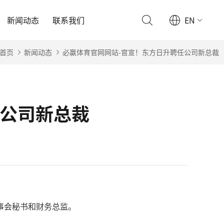
新闻动态
联系我们
EN
首页
新闻动态
必赢体育官网网站-官宣！东方日升聘任公司新总裁
任公司新总裁
事会秘书和财务总监。