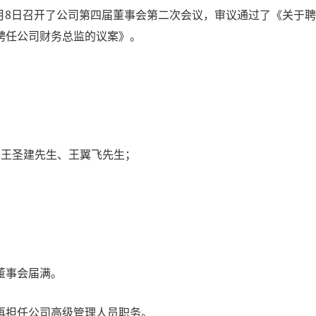
年8月8日召开了公司第四届董事会第二次会议，审议通过了《关
聘任公司财务总监的议案》。
、王圣建先生、王翼飞先生；
董事会届满。
再担任公司高级管理人员职务。