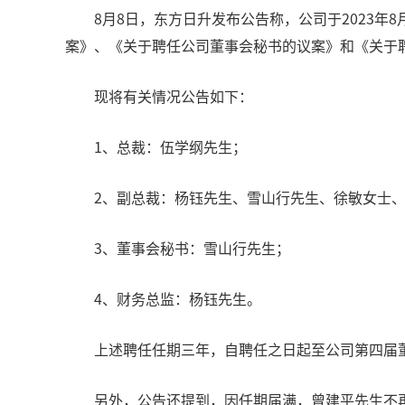
8月8日，东方日升发布公告称，公司于2023
案》、《关于聘任公司董事会秘书的议案》和《关于
现将有关情况公告如下：
1、总裁：伍学纲先生；
2、副总裁：杨钰先生、雪山行先生、徐敏女士
3、董事会秘书：雪山行先生；
4、财务总监：杨钰先生。
上述聘任任期三年，自聘任之日起至公司第四届
另外，公告还提到，因任期届满，曾建平先生不