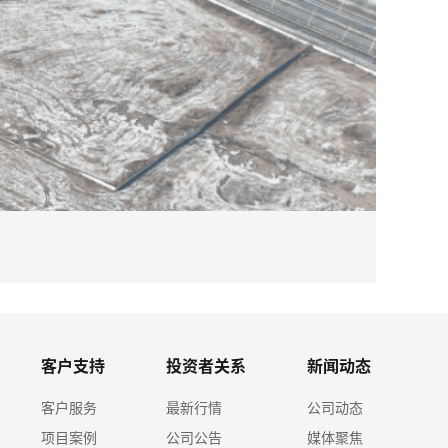
2026-08
必赢体育
客户支持
投资者关系
新闻动态
客户服务
最新行情
公司动态
项目案例
公司公告
媒体聚焦