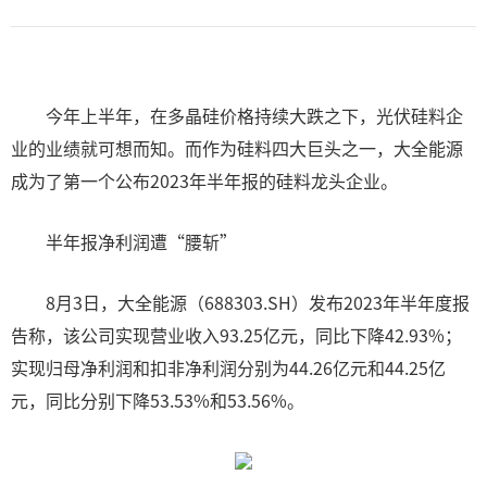
今年上半年，在多晶硅价格持续大跌之下，光伏硅料企
业的业绩就可想而知。而作为硅料四大巨头之一，大全能源
成为了第一个公布2023年半年报的硅料龙头企业。
半年报净利润遭“腰斩”
8月3日，大全能源（688303.SH）发布2023年半年度报
告称，该公司实现营业收入93.25亿元，同比下降42.93%；
实现归母净利润和扣非净利润分别为44.26亿元和44.25亿
元，同比分别下降53.53%和53.56%。