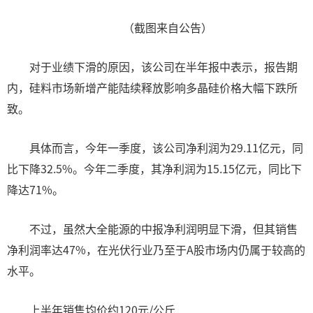
（截图来自公告）
对于业绩下滑的原因，该公司在半年报中表示，报告期
内，硅料市场新增产能陆续释放影响多晶硅价格大幅下跌所
致。
具体而言，今年一季度，该公司净利润为29.11亿元，同
比下降32.5%。今年二季度，其净利润为15.15亿元，同比下
降达71%。
不过，虽然大全能源的中报净利润明显下滑，但其销售
净利润率达47%，在光伏行业乃至于A股市场内仍属于较高的
水平。
上半年销售均价约120元/公斤