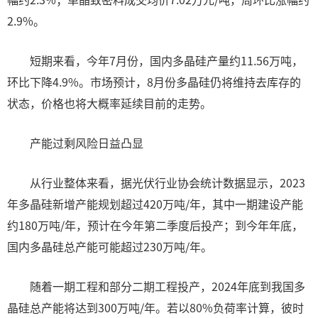
2.9%。
短期来看，今年7月份，国内多晶硅产量约11.56万吨，
环比下降4.9%。市场预计，8月份多晶硅仍将维持去库存的
状态，价格也将大概率延续目前的走势。
产能过剩风险日益凸显
从行业整体来看，据光伏行业协会统计数据显示，2023
年多晶硅新增产能规划超过420万吨/年，其中一期建设产能
约180万吨/年，预计在今年第二季度后投产；到今年年底，
国内多晶硅总产能可能超过230万吨/年。
随着一期工程和部分二期工程投产，2024年底到我国多
晶硅总产能将达到300万吨/年。若以80%负荷率计算，彼时