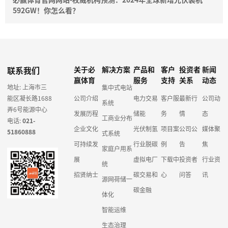
592GW！你怎么看？
联系我们
关于必
解决方案
产品和
客户
投资者
新闻
赢体育
服务
支持
关系
动态
地址: 上海市三
集中式电站
能区凝长路1688
公司介绍
电力交易
客户服
最新行
公司动
系统
弄6号能源中心
发展历程
储能
务
情
态
工商业分布
电话:
021-
企业文化
光伏制氢
项目案
公司公
媒体聚
51860888
式系统
可持续发
行业脱碳
例
告
焦
家庭户用系
展
虚拟电厂
下载中
投资者
行业资
统
招贤纳士
碳交易和
心
问答
讯
源网荷储一
碳金融
体化
智能运维
生态治理