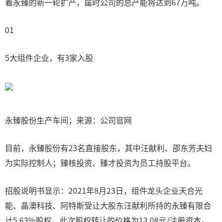
着永臻的新一轮扩产，届时公司的总产能将达到67万吨。
01
5大组件企业，有3家入股
永臻股份生产车间；来源：公司官网
目前，永臻股份有23名直接股东，其中汪献利、邵东芳夫妇
为实际控制人；臻核投资、臻才投资为员工持股平台。
招股说明书显示：2021年8月23日，组件龙头企业天合光
能、晶澳科技、阿特斯受让大股东汪献利所持的永臻有限合
计5.63%股权。此次股权转让的价格为13.08元/注册资本。