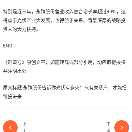
特别是近三年，永臻股份营业收入复合增长率超过90%，这
得益于光伏产业大发展，也得益于关系、背景深厚的战略投
资人的大力扶持。
END
《赶碳号》原创文章，如需转载或部分引用，均应取得授权
并注明出处。
原文标题:永臻股份告诉你光伏有多火：只有关系户，才能把
钱投进来
上一篇
下一篇
十大权威行业组织联袂举办！这场光伏行业国际盛会群英荟萃-必赢体育官网网站
震荡的光伏：如何看待本轮出清风暴-必赢体育官网网站