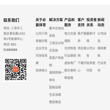
联系我们
关于必
解决方案
产品和
客户
投资者
新闻
赢体育
服务
支持
关系
动态
地址: 上海市三
集中式电站
能区凝长路1688
公司介绍
电力交易
客户服
最新行
公司动
系统
弄6号能源中心
发展历程
储能
务
情
态
工商业分布
电话:
021-
企业文化
光伏制氢
项目案
公司公
媒体聚
51860888
式系统
可持续发
行业脱碳
例
告
焦
家庭户用系
展
虚拟电厂
下载中
投资者
行业资
统
招贤纳士
碳交易和
心
问答
讯
源网荷储一
碳金融
体化
智能运维
生态治理
整县推进