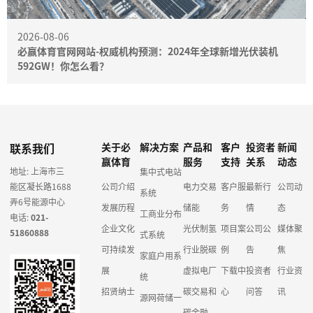
2026-08-06
必赢体育官网网站-权威机构预测：2024年全球新增光伏装机
592GW！你怎么看？
联系我们
关于必
解决方案
产品和
客户
投资者
新闻
赢体育
服务
支持
关系
动态
地址: 上海市三
集中式电站
能区凝长路1688
公司介绍
电力交易
客户服
最新行
公司动
系统
弄6号能源中心
发展历程
储能
务
情
态
工商业分布
电话:
021-
企业文化
光伏制氢
项目案
公司公
媒体聚
51860888
式系统
可持续发
行业脱碳
例
告
焦
家庭户用系
展
虚拟电厂
下载中
投资者
行业资
统
招贤纳士
碳交易和
心
问答
讯
源网荷储一
碳金融