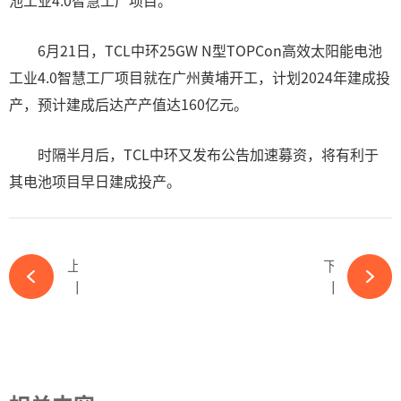
池工业4.0智慧工厂项目。
6月21日，TCL中环25GW N型TOPCon高效太阳能电池
工业4.0智慧工厂项目就在广州黄埔开工，计划2024年建成投
产，预计建成后达产产值达160亿元。
时隔半月后，TCL中环又发布公告加速募资，将有利于
其电池项目早日建成投产。
上一篇
下一篇
【OFweek维科杯】中来光能参评超高效光伏电池奖-必赢体育官网网站
【OFweek维科杯】联塑班皓参评2023最具成长力企业-必赢体育官网网站