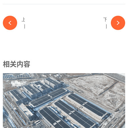
上一篇
下一篇
【OFweek维科杯】东方日升申报卓越光储融合解决方案企业奖项-必赢体育官网网站
【OFweek维科杯】清电光伏申报卓越原材料/辅材企业奖项-必赢体育官网网站
相关内容