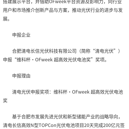
搭建展示平台，并借助OFweek平台资源及影响力，向行业
用户和市场推介创新产品与方案，推动光伏行业的进步与发
展。
申报企业
合肥清电长信光伏科技有限公司（简称“清电光伏”）
申报“维科杯·OFweek 超高效光伏电池奖”奖项。
申报理由
清电光伏申报奖项：维科杯·OFweek 超高效光伏电池
奖
基于合肥市发展先进光伏和新型储能产业的战略导向，
清电长信高效N型TOPCon光伏电池项目20天完成200亿元签