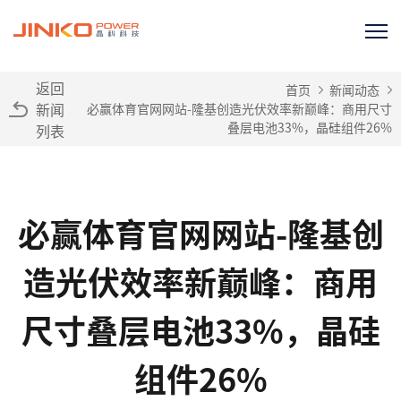
返回
首页
新闻动态
新闻
必赢体育官网网站-隆基创造光伏效率新巅峰：商用尺寸
叠层电池33%，晶硅组件26%
列表
必赢体育官网网站-隆基创
造光伏效率新巅峰：商用
尺寸叠层电池33%，晶硅
组件26%