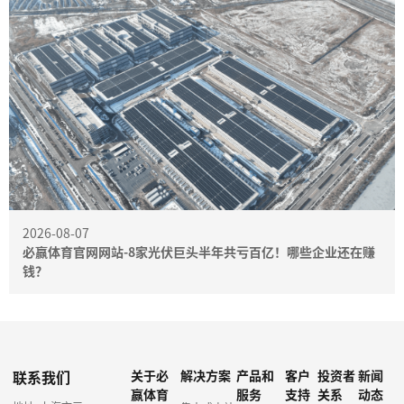
2026-08-07
必赢体育官网网站-8家光伏巨头半年共亏百亿！哪些企业还在赚
钱？
联系我们
关于必
解决方案
产品和
客户
投资者
新闻
赢体育
服务
支持
关系
动态