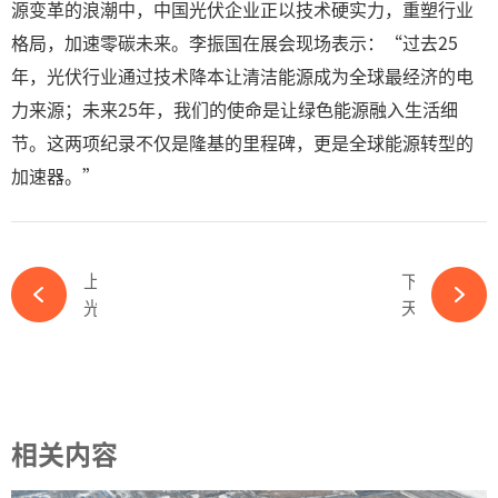
源变革的浪潮中，中国光伏企业正以技术硬实力，重塑行业
格局，加速零碳未来。李振国在展会现场表示：“过去25
年，光伏行业通过技术降本让清洁能源成为全球最经济的电
力来源；未来25年，我们的使命是让绿色能源融入生活细
节。这两项纪录不仅是隆基的里程碑，更是全球能源转型的
加速器。”
上一篇
下一篇
光启 SNEC丨迈贝特重磅发布全系列产品品牌-必赢体育官网网站
天合光能SNEC重磅发声：推综合发电评价新标尺-必赢体育官网网站
相关内容