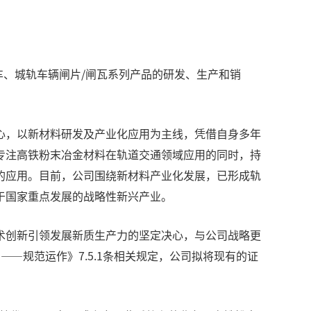
车、城轨车辆闸片/闸瓦系列产品的研发、生产和销
心，以新材料研发及产业化应用为主线，凭借自身多年
专注高铁粉末冶金材料在轨道交通领域应用的同时，持
的应用。目前，公司围绕新材料产业化发展，已形成轨
于国家重点发展的战略性新兴产业。
术创新引领发展新质生产力的坚定决心，与公司战略更
—规范运作》7.5.1条相关规定，公司拟将现有的证