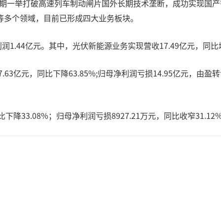
立初期一举打破高速列车制动闸片国外长期技术垄断，成功实现国产
等多个领域，目前已形成四大业务板块。
润1.44亿元。其中，光伏新能源业务实现营收17.49亿元，同比增长
.63亿元，同比下降63.85%;归母净利润亏损14.95亿元，由
下降33.08%；归母净利润亏损8927.21万元，同比收窄31.12