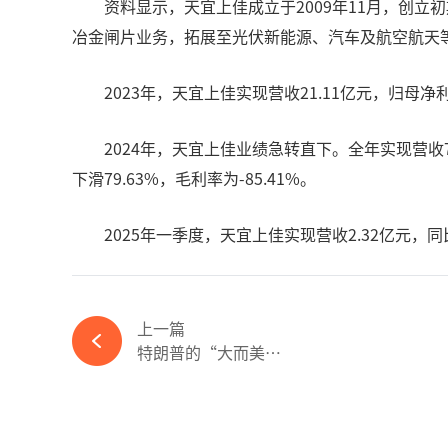
资料显示，天宜上佳成立于2009年11月，创
冶金闸片业务，拓展至光伏新能源、汽车及航空航天
2023年，天宜上佳实现营收21.11亿元，归母净利
2024年，天宜上佳业绩急转直下。全年实现营收7
下滑79.63%，毛利率为-85.41%。
2025年一季度，天宜上佳实现营收2.32亿元，同比
上一篇
特朗普的“大而美”法案，将冲击到哪些中国光伏储能企业？-必赢体育官网网站