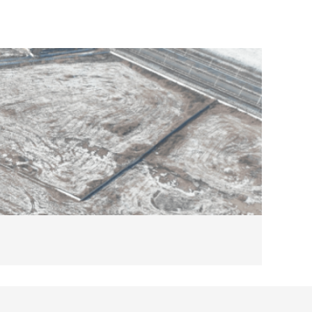
2026-08
必赢体育