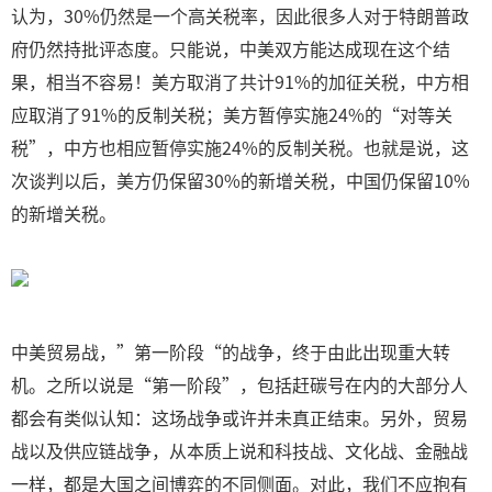
认为，30%仍然是一个高关税率，因此很多人对于特朗普政
府仍然持批评态度。只能说，中美双方能达成现在这个结
果，相当不容易！美方取消了共计91%的加征关税，中方相
应取消了91%的反制关税；美方暂停实施24%的“对等关
税”，中方也相应暂停实施24%的反制关税。也就是说，这
次谈判以后，美方仍保留30%的新增关税，中国仍保留10%
的新增关税。
中美贸易战，”第一阶段“的战争，终于由此出现重大转
机。之所以说是“第一阶段”，包括赶碳号在内的大部分人
都会有类似认知：这场战争或许并未真正结束。另外，贸易
战以及供应链战争，从本质上说和科技战、文化战、金融战
一样，都是大国之间博弈的不同侧面。对此，我们不应抱有