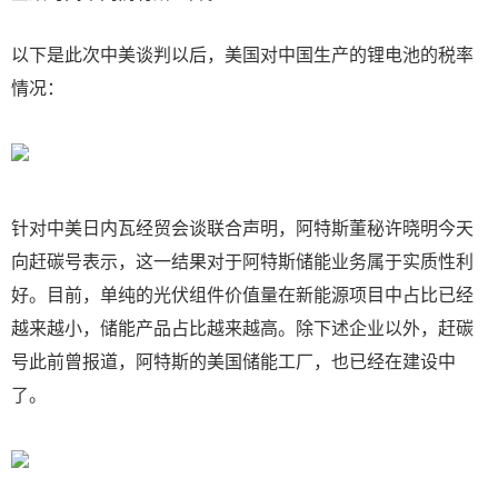
以下是此次中美谈判以后，美国对中国生产的锂电池的税率
情况：
针对中美日内瓦经贸会谈联合声明，阿特斯董秘许晓明今天
向赶碳号表示，这一结果对于阿特斯储能业务属于实质性利
好。目前，单纯的光伏组件价值量在新能源项目中占比已经
越来越小，储能产品占比越来越高。除下述企业以外，赶碳
号此前曾报道，阿特斯的美国储能工厂，也已经在建设中
了。