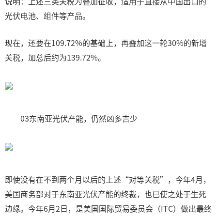
说明：上述三类关税为叠加征收，适用于直接从中国出口的
光伏电池、组件等产品。
现在，还要在109.72%的基础上，再叠加这一轮30%的新增
关税，加总后约为139.72%。
03东南亚光伏产能，仍然凶多吉少
即使没有在不到两个月以后的上述“对等关税”，今年4月，
美国商务部对于东南亚光伏产能的终裁，也已使之处于生死
边缘。今年6月2日，是美国国际贸易委员会（ITC）做出最终