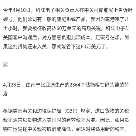
今年4月10日，科陆电子相关负责人在中关村储能展上告诉赶
碳号，他们公司有一船的储能系统产品，就因为离港晚了几
个小时，就要被征收高达60万美元的高额关税。科陆电子与
美国客户沟通后，对方愿意负担此项成本。赶碳号在想，如
果这批货物还未入关，那就能省下这60万美元了。
4月28日，由南宁比亚迪生产的2364个储能柜在码头整装待
发
根据美国海关和边境保护局（CBP）规定，进口货物的关税
税率通常以货物进入美国时的有效税率为准。因此，如果货
物在运输途中关税被取消或降低，到达时将适用新的税率。