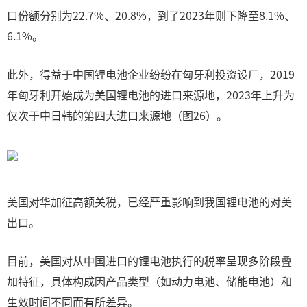
口份额分别为22.7%、20.8%，到了2023年则下降至8.1%、
6.1%。
此外，得益于中国锂电池企业纷纷在匈牙利投资设厂，2019
年匈牙利开始成为美国锂电池的进口来源地，2023年上升为
仅次于中日韩的第四大进口来源地（图26）。
美国对华加征高额关税，已经严重影响到我国锂电池的对美
出口。
目前，美国对从中国进口的锂电池执行的税率呈现多阶段叠
加特征，具体构成因产品类型（如动力电池、储能电池）和
生效时间不同而有所差异。