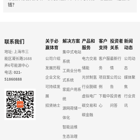
钱？
联系我们
关于必
解决方案
产品和
客户
投资者
新闻
赢体育
服务
支持
关系
动态
地址: 上海市三
集中式电站
能区凝长路1688
公司介绍
电力交易
客户服
最新行
公司动
系统
弄6号能源中心
发展历程
储能
务
情
态
工商业分布
电话:
021-
企业文化
光伏制氢
项目案
公司公
媒体聚
51860888
式系统
可持续发
行业脱碳
例
告
焦
家庭户用系
展
虚拟电厂
下载中
投资者
行业资
统
招贤纳士
碳交易和
心
问答
讯
源网荷储一
碳金融
体化
智能运维
生态治理