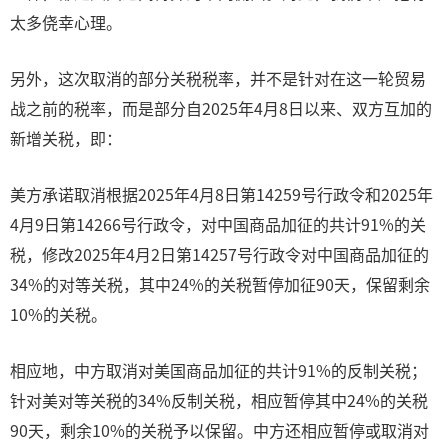
太多侥幸心理。
另外，这次取消的部分关税税率，并不是针对在这一轮贸易
战之前的税率，而是部分自2025年4月8日以来、双方互加的
新增关税，即：
美方承诺取消根据2025年4月8日第14259号行政令和2025年
4月9日第14266号行政令，对中国商品加征的共计91%的关
税，修改2025年4月2日第14257号行政令对中国商品加征的
34%的对等关税，其中24%的关税暂停加征90天，保留剩余
10%的关税。
相应地，中方取消对美国商品加征的共计91%的反制关税；
针对美对等关税的34%反制关税，相应暂停其中24%的关税
90天，剩余10%的关税予以保留。中方还相应暂停或取消对