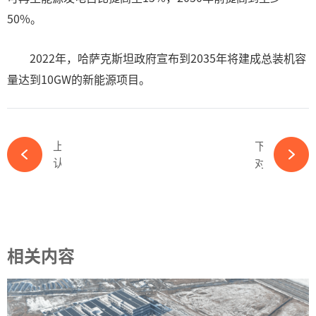
50%。
2022年，哈萨克斯坦政府宣布到2035年将建成总装机容
量达到10GW的新能源项目。
上一篇
下一篇
认知重塑，产业领航 —— 能环宝的光伏发展进阶之路-必赢体育官网网站
对抗周期，大全能源手中有五张牌！-必赢体育官网网站
相关内容