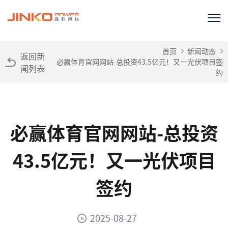
首页
新闻动态
返回新
必赢体育官网网站-总投资43.5亿元！又一光伏项目签
闻列表
约
必赢体育官网网站-总投资
43.5亿元！又一光伏项目
签约
2025-08-27