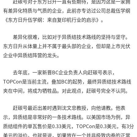
赶碳号对于东方日升一直有些期待，是因为这是一家拥
有差异化特质与气质的企业，此前亦专访过公司总裁伍学纲
《东方日升伍学纲：来自复印机行业的启示》。
差异化很难，比如对于异质结技术路线的坚持与坚守。
东方日升从体量上并不属于最头部的企业，但却是上市光伏
企业中异质结阵营的龙头。
去年底，一家新晋BC企业负责人向赶碳号表示，
TOPCon是当前主流，叠加BC的起势，最终异质结技术路线
夹在中间，将成为牺牲品。对此观点，赶碳号完全不认同。
赶碳号最近出差时遇到沈文忠教授，向他请教。他表
示，异质结是非常好的一条技术路线。以美国市场为例，异
质结组件的单瓦售价是0.33美元，TOPCon是0.3美元，有3分
美元的溢价。也就是说，如果放在一个并非极致内卷的正常