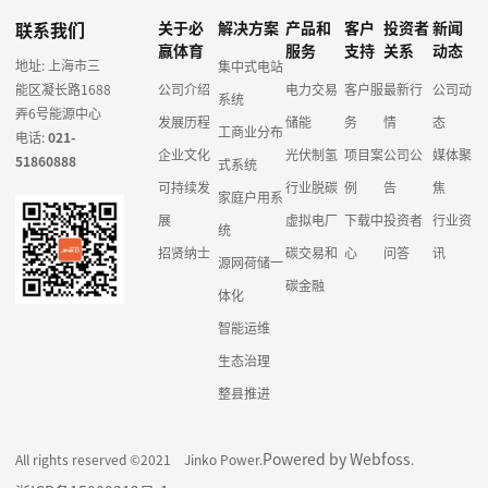
联系我们
关于必
解决方案
产品和
客户
投资者
新闻
赢体育
服务
支持
关系
动态
地址: 上海市三
集中式电站
能区凝长路1688
公司介绍
电力交易
客户服
最新行
公司动
系统
弄6号能源中心
发展历程
储能
务
情
态
工商业分布
电话:
021-
企业文化
光伏制氢
项目案
公司公
媒体聚
51860888
式系统
可持续发
行业脱碳
例
告
焦
家庭户用系
展
虚拟电厂
下载中
投资者
行业资
统
招贤纳士
碳交易和
心
问答
讯
源网荷储一
碳金融
体化
智能运维
生态治理
整县推进
Powered by Webfoss
All rights reserved ©2021 Jinko Power.
.