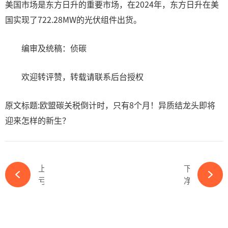
美国市场是东方日升的重要市场，在2024年，东方日升在美
国实现了722.28MW的光伏组件出货。
编审及统稿：侦碳
欢迎转评赞，转载请联系后台授权
原文标题:欧盟碳关税倒计时，只有8个月！异质结龙头即将
迎来怎样的新生？
上一篇
下一篇
亏损加剧！13.6亿大单告吹！又一光伏企业遇困境-必赢体育官网网站
净利润超6亿，“光伏支架第一股”藏着怎样的盈利密码？-必赢体育官网网站