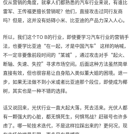
仅从营销的角度，就拿人们都熟悉的汽车行业来说，有谁比
雷军、王传福更擅长营销呢？他们，直接攻击过同行友商
吗？但是，这并没有妨碍小米、比亚迪的产品力深入人心。
所以，我们这个TO B的行业，即使要学习汽车行业的营销手
法，也要学比亚迪“在一起，才是中国汽车” 这样的呐喊，
不一定非要像前段时间的“某城”，通过攻击对手“起火、
断轴、失速、失控”寻求市场空间。后面这种方法虽然简单
直接有效，但也很容易让自身陷入类似董大姐的困境。退一
步，如果无法做不到小米或者比亚迪那个段位，即使成为椰
树，其实也是一种不错的选择。
话又说回来，光伏行业一直大起大落，死去活来。光伏人都
有一颗强大的心脏，都无惧死生，何惧骂战？赶碳号也许多
虑了。哪一轮技术迭代，不是这样拉踩出来的？更何况，现