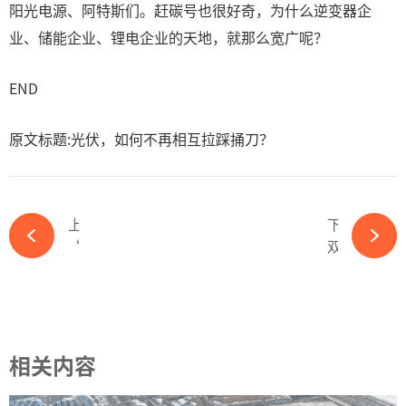
阳光电源、阿特斯们。赶碳号也很好奇，为什么逆变器企
业、储能企业、锂电企业的天地，就那么宽广呢？
END
原文标题:光伏，如何不再相互拉踩捅刀？
上一篇
下一篇
“4·30”“5·31”关口将至，全国多地出台分布式新政-必赢体育官网网站
双反终裁落地，最高税率超3403%！贸易壁垒难挡“中国光伏”的全球化浪潮-必赢体育官网网站
相关内容