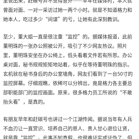
里说出来，赶碳号并不觉得意外——早年在媒体时，本人就
曾面对面、一对一采访过她一两个小时。就是不知道格力和
她本人，吃过多少“间谍”的亏，让她有此深刻教训。
至少，董大姐一直是很注重“监控”的。据媒体报道，此前
董明珠的一张办公照被公开，吸引了不少网友热议。照片
里，董明珠安坐在办公椅上，低头看着文件若有所思。办公
桌对面，秘书规规矩矩地站着，似乎在等待董明珠的指示。
玄机就在秘书身后的办公室墙角，网友们看到了一台50寸的
监控屏幕。仔细观瞧，依稀可以分辨出，竟是格力各主要总
部职能部门的监控画面。原来，很多格力员工所说的“不敢
抬头看”，是真的。
有朋友早年和赶碳号也讲过一个江湖传闻。据说当年有人兵
不血刃让一直赏识、培养自己的恩人、贵人甘心退位让贤，
就是靠“监控”。此事不知真假，也很难证实或证伪了，但