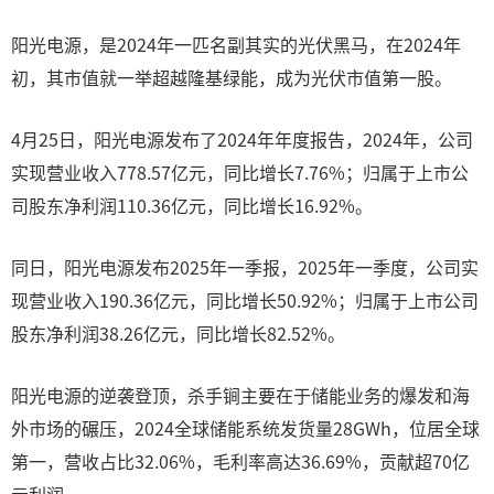
阳光电源，是2024年一匹名副其实的光伏黑马，在2024年
初，其市值就一举超越隆基绿能，成为光伏市值第一股。
4月25日，阳光电源发布了2024年年度报告，2024年，公司
实现营业收入778.57亿元，同比增长7.76%；归属于上市公
司股东净利润110.36亿元，同比增长16.92%。
同日，阳光电源发布2025年一季报，2025年一季度，公司实
现营业收入190.36亿元，同比增长50.92%；归属于上市公司
股东净利润38.26亿元，同比增长82.52%。
阳光电源的逆袭登顶，杀手锏主要在于储能业务的爆发和海
外市场的碾压，2024全球储能系统发货量28GWh，位居全球
第一，营收占比32.06%，毛利率高达36.69%，贡献超70亿