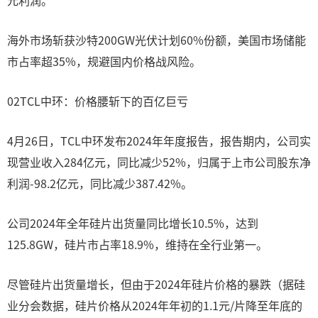
元利润。
海外市场斩获沙特200GW光伏计划60%份额，美国市场储能
市占率超35%，规避国内价格战风险。
02TCL中环：价格腰斩下的百亿巨亏
4月26日，TCL中环发布2024年年度报告，报告期内，公司实
现营业收入284亿元，同比减少52%，归属于上市公司股东净
利润-98.2亿元，同比减少387.42%。
公司2024年全年硅片出货量同比增长10.5%，达到
125.8GW，硅片市占率18.9%，维持在全行业第一。
尽管硅片出货量增长，但由于2024年硅片价格的暴跌（据硅
业分会数据，硅片价格从2024年年初的1.1元/片降至年底的