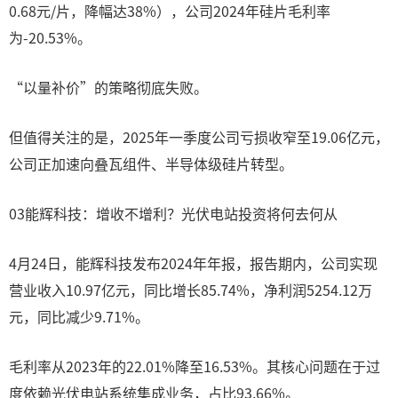
0.68元/片，降幅达38%），公司2024年硅片毛利率
为-20.53%。
“以量补价”的策略彻底失败。
但值得关注的是，2025年一季度公司亏损收窄至19.06亿元，
公司正加速向叠瓦组件、半导体级硅片转型。
03能辉科技：增收不增利？光伏电站投资将何去何从
4月24日，能辉科技发布2024年年报，报告期内，公司实现
营业收入10.97亿元，同比增长85.74%，净利润5254.12万
元，同比减少9.71%。
毛利率从2023年的22.01%降至16.53%。其核心问题在于过
度依赖光伏电站系统集成业务，占比93.66%。