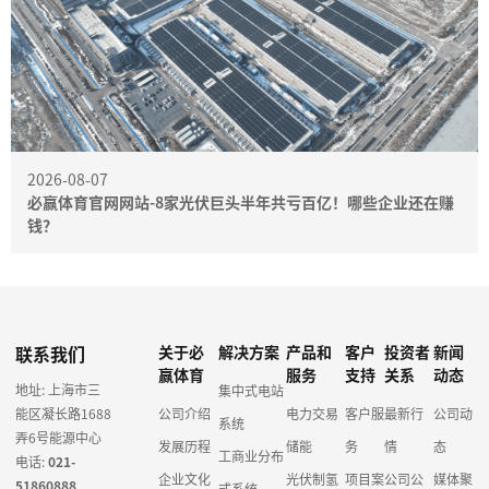
2026-08-07
必赢体育官网网站-8家光伏巨头半年共亏百亿！哪些企业还在赚
钱？
联系我们
关于必
解决方案
产品和
客户
投资者
新闻
赢体育
服务
支持
关系
动态
地址: 上海市三
集中式电站
能区凝长路1688
公司介绍
电力交易
客户服
最新行
公司动
系统
弄6号能源中心
发展历程
储能
务
情
态
工商业分布
电话:
021-
企业文化
光伏制氢
项目案
公司公
媒体聚
51860888
式系统