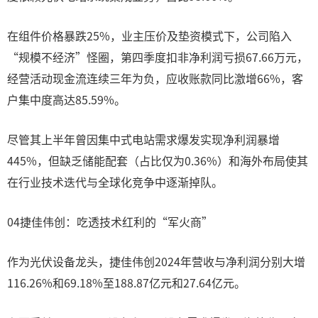
在组件价格暴跌25%，业主压价及垫资模式下，公司陷入
“规模不经济”怪圈，第四季度扣非净利润亏损67.66万元，
经营活动现金流连续三年为负，应收账款同比激增66%，客
户集中度高达85.59%。
尽管其上半年曾因集中式电站需求爆发实现净利润暴增
445%，但缺乏储能配套（占比仅为0.36%）和海外布局使其
在行业技术迭代与全球化竞争中逐渐掉队。
04捷佳伟创：吃透技术红利的“军火商”
作为光伏设备龙头，捷佳伟创2024年营收与净利润分别大增
116.26%和69.18%至188.87亿元和27.64亿元。