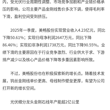
内，受光伏行业周期性调整、市场竞争加剧和产业链价格承
压的影响，公司主要产品金刚线售价多次下调，使得毛利率
下滑，盈利空间受到挤压。
2025年一季度，美畅股份实现营业收入4.23亿元，同比
下降50.61%；实现归母净利润2647万元，同比下降
86.46%；实现扣非净利润1738万元，同比下降90.55%。业
绩下滑的主要原因在于行业竞争激烈、行业供大于求、下游
排产减少以及核心产品价格下降等多重因素影响所致。
不过，美畅股份也在积极探索新的增长点。随着技术发
展，钨丝金刚线单价更高、母线制作壁垒更厚，有望为公司
打开新的增长空间。
光伏细分龙头金刚石线年产能超2亿公里