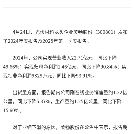
4月24日，光伏材料龙头企业美畅股份（300861）发布
了2024年度报告及2025年第一季度报告。
2024年，公司实现营业收入22.71亿元，同比下降
49.66%；实现归母净利润1.46亿元，同比下降90.84%；实
现扣非净利润9329万元，同比下降93.91%。
出货量方面，报告期内公司刚石线业务销售量约1.22亿
公里，同比下降5.37%，生产量约1.25亿公里，同比下降
15.60%。
对于业绩下滑的原因，美畅股份在公告中表示，报告期