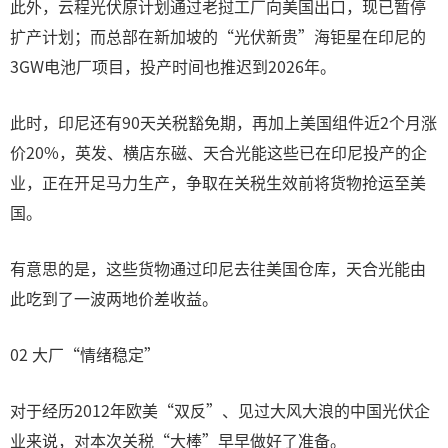
此外，云程光伏原计划通过老挝工厂向美国出口，现已暂停
扩产计划；而总部在新加坡的“光伏新贵”海钜星在印尼的
3GW电池厂项目，投产时间也推迟到2026年。
此时，印尼还有90天关税豁免期，再加上美国组件近2个月涨
价20%，英发、横店东磁、天合光能这些已在印尼投产的企
业，正在开足马力生产，争取在关税生效前将货物抢运至美
国。
有意思的是，这些货物通过印尼去往美国仓库，天合光能由
此吃到了一波两地价差收益。
02 大厂“情绪稳定”
对于经历2012年欧美“双反”、见过大风大浪的中国光伏企
业来说，对本次关税“大棒”早早做好了准备。