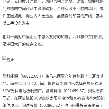
但是，去印度开光伏厂，风险也相当之高。比如，需要找熟
门熟路的中间商从中联络斡旋，否则有收不回款的风险。或
许正因如此，据业内人士透露，晶澳搬到印度的产线，基本
以二手设备为主。
相对一向对中国企业不怎么友好的印度，北非和中东则相对
是中国大厂的优选之地。
晶科能源（688223.SH）将马来西亚产能转移到了土耳其基
地。而去年11月-12月间，博达新能源也已选择在埃及建设
5GW光伏电池板制造厂。晶澳科技（002459.SZ）则以合资
形式，在阿曼建设6GW高效太阳能电池和3GW高功率太阳能
组件项目。钧达股份（002865.SZ）也与阿曼投资署签署了