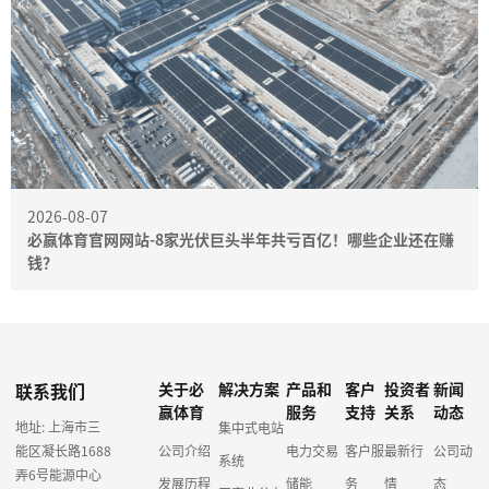
2026-08-07
必赢体育官网网站-8家光伏巨头半年共亏百亿！哪些企业还在赚
钱？
联系我们
关于必
解决方案
产品和
客户
投资者
新闻
赢体育
服务
支持
关系
动态
地址: 上海市三
集中式电站
能区凝长路1688
公司介绍
电力交易
客户服
最新行
公司动
系统
弄6号能源中心
发展历程
储能
务
情
态