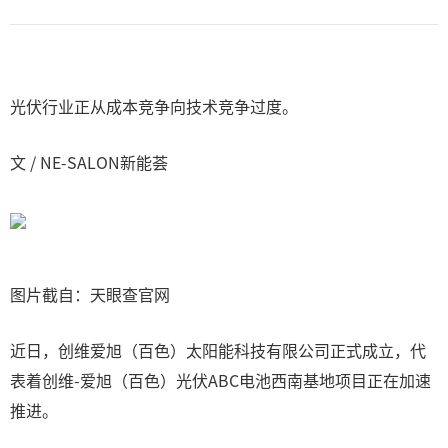
光伏行业正从成本竞争向技术竞争过度。
文 / NE-SALON新能荟
图片截自：天眼查官网
近日，创维爱旭（百色）太阳能科技有限公司正式成立，代
表着创维-爱旭（百色）光伏ABC电池西南基地项目正在加速
推进。