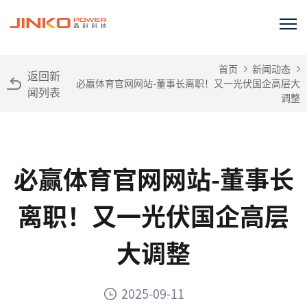
首页
新闻动态
返回新
必赢体育官网网站-董事长离职！又一光伏国企高层大
闻列表
调整
必赢体育官网网站-董事长
离职！又一光伏国企高层
大调整
2025-09-11