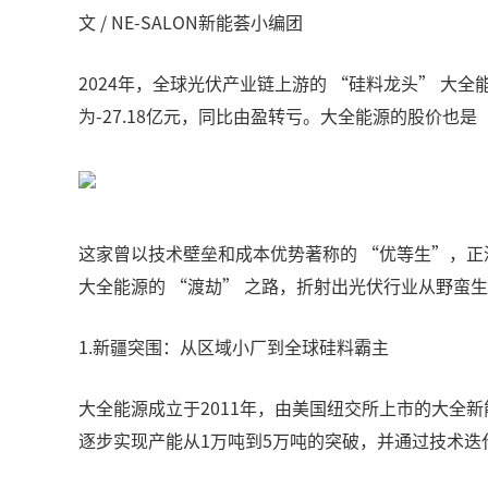
文 / NE-SALON新能荟小编团
2024年，全球光伏产业链上游的 “硅料龙头” 大全
为-27.18亿元，同比由盈转亏。大全能源的股价也是
这家曾以技术壁垒和成本优势著称的 “优等生”，
大全能源的 “渡劫” 之路，折射出光伏行业从野蛮
1.新疆突围：从区域小厂到全球硅料霸主
大全能源成立于2011年，由美国纽交所上市的大全
逐步实现产能从1万吨到5万吨的突破，并通过技术迭