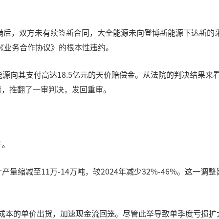
期届满后，双方未有续签新合同，大全能源未向登博新能源下达新
《业务合作协议》的根本性违约。
全能源向其支付高达18.5亿元的天价赔偿金。从法院的判决结果
清，推翻了一审判决，发回重审。
开。
预计产量缩减至11万-14万吨，较2024年减少32%-46%。这
以低于成本的单价出货，加速现金流回笼。尽管此举导致单季度亏损