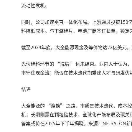
流动性危机。
同时，公司加速垂直一体化布局。上游通过投资150
料降低成本。与下游硅片、电池厂商签订长单，锁定未
截至2024年底，大全能源现金及等价物达22亿美元
光伏硅料环节的 “洗牌” 远未结束。业内人士认为，
本守住现金流；能否在技术迭代期重建人才与研发优势
结语
大全能源的 “渡劫” 之路，本质是技术迭代、成本
机；长期则需在颗粒硅技术、全球化产能布局及碳关
答案或将在2025年下半年揭晓。来源：NE-SALON新