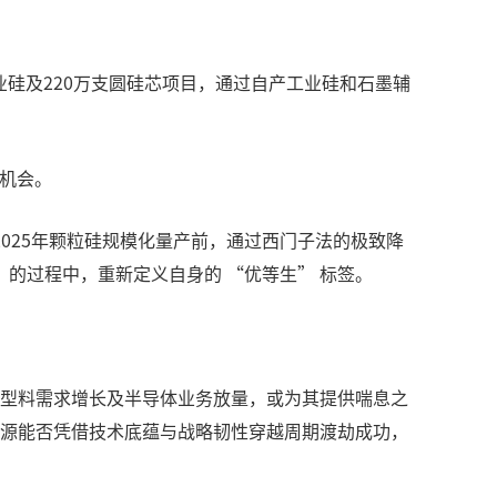
业硅及220万支圆硅芯项目，通过自产工业硅和石墨辅
的机会。
2025年颗粒硅规模化量产前，通过西门子法的极致降
 的过程中，重新定义自身的 “优等生” 标签。
、N型料需求增长及半导体业务放量，或为其提供喘息之
能源能否凭借技术底蕴与战略韧性穿越周期渡劫成功，