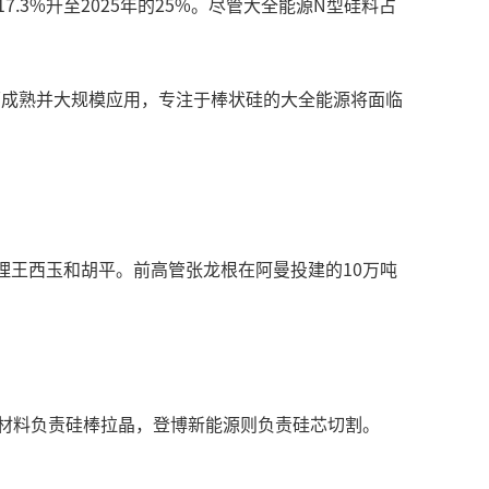
3%升至2025年的25%。尽管大全能源N型硅料占
面成熟并大规模应用，专注于棒状硅的大全能源将面临
理王西玉和胡平。前高管张龙根在阿曼投建的10万吨
新材料负责硅棒拉晶，登博新能源则负责硅芯切割。