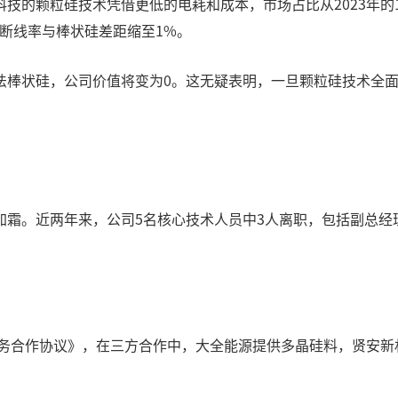
的颗粒硅技术凭借更低的电耗和成本，市场占比从2023年的17.
晶断线率与棒状硅差距缩至1%。
法棒状硅，公司价值将变为0。这无疑表明，一旦颗粒硅技术全
霜。近两年来，公司5名核心技术人员中3人离职，包括副总经
业务合作协议》，在三方合作中，大全能源提供多晶硅料，贤安