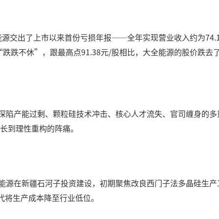
能源交出了上市以来首份亏损年报——全年实现营业收入约为74.1
“跌跌不休”，跟最高点91.38元/股相比，大全能源的股价跌去
正深陷产能过剩、颗粒硅技术冲击、核心人才流失、官司缠身的多
生长到理性重构的阵痛。
新能源在新疆石河子投资建设，初期聚焦改良西门子法多晶硅生
代将生产成本降至行业低位。