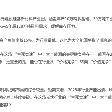
亿元建设硅基新材料产业园，涵盖年产10万吨多晶硅、30万吨工
来5年超128万吨硅料需求，缓解库存压力。
，资产负债率仅15%，为行业最低，这也为大全能源争取了喘息
在这场 “生死竞速” 中，大全能源的关键胜负手在于：能否在
；更重要的是，能否在行业从 “价格竞争” 转向 “价值竞争”
控制与战略布局的综合较量。短期来看，2025年行业产能出清
税应对上持续突破。在这场光伏行业的 “生死竞速” 中，大全
能荟LX