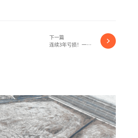
下一篇
连续3年亏损！一字跌停！中科云网披星戴帽-必赢体育官网网站