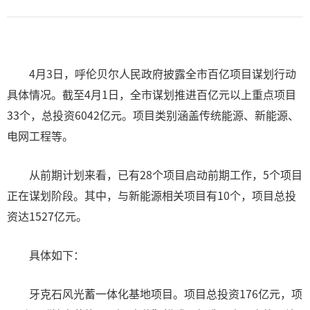
4月3日，呼伦贝尔人民政府披露全市百亿项目谋划行动
具体情况。截至4月1日，全市谋划推进百亿元以上重点项目
33个，总投资6042亿元。项目类别涵盖传统能源、新能源、
电网工程等。
从前期计划来看，已有28个项目启动前期工作，5个项目
正在谋划阶段。其中，与新能源相关项目有10个，项目总投
资达1527亿元。
具体如下：
牙克石风光蓄一体化基地项目。项目总投资176亿元，项