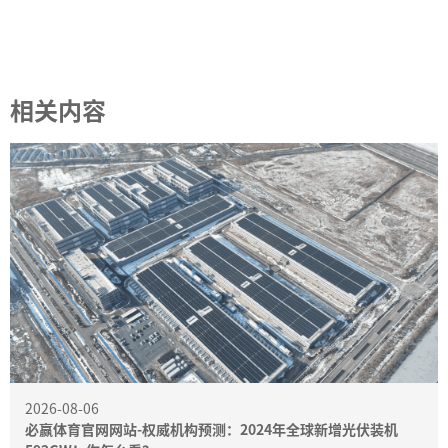
相关内容
2026-08-06
必赢体育官网网站-权威机构预测：2024年全球新增光伏装机