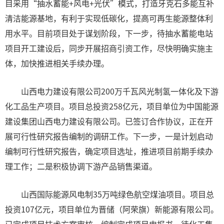
目采用“抽水蓄能+风电+光伏”模式，打造牙克石多能互补
清洁能源基地，有利于实现低碳化，提高可再生能源整体利
用水平。目前项目处于谋划阶段，下一步，待抽水蓄能电站
项目开工建设后，同步开展招商引资工作，尽快明确实施主
体，加快推进相关手续办理。
山西电力建设有限公司200万千瓦风光制氢一体化及下游
化工品生产项目。项目总投资258亿元，项目单位为中国能源
建设集团山西电力建设有限公司。已签订合作协议，正在开
展可行性研究报告编制的调研工作。下一步，一是计划启动
编制可行性研究报告，确定项目选址，推进项目前期手续办
理工作；二是积极协调下游产品销售渠道。
山西国际能源风电制35万吨绿色航空煤油项目。项目总
投资107亿元，项目单位为晋储（阿荣旗）新能源有限公司。