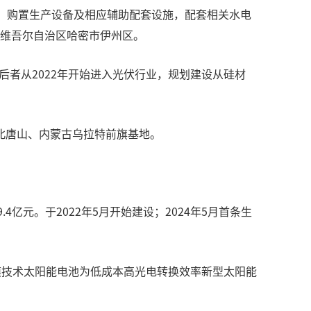
，购置生产设备及相应辅助配套设施，配套相关水电
新疆维吾尔自治区哈密市伊州区。
后者从2022年开始进入光伏行业，规划建设从硅材
北唐山、内蒙古乌拉特前旗基地。
亿元。于2022年5月开始建设；2024年5月首条生
晶膜技术太阳能电池为低成本高光电转换效率新型太阳能