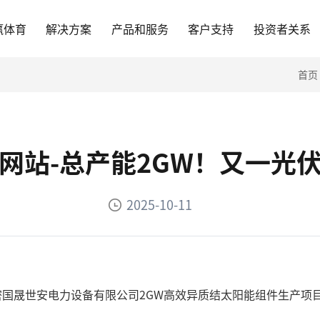
赢体育
解决方案
产品和服务
客户支持
投资者关系
首页
网站-总产能2GW！又一光
2025-10-11
密国晟世安电力设备有限公司2GW高效异质结太阳能组件生产项