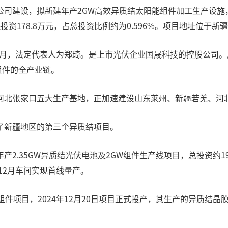
公司建设，拟新建年产2GW高效异质结太阳能组件加工生产设施
资178.8万元，占总投资比例约为0.596%。项目地址位于
10月，法定代表人为郑琦。是上市光伏企业国晟科技的控股公司。
组件的全产业链。
河北张家口五大生产基地，正加速建设山东莱州、新疆若羌、河
了新疆地区的第三个异质结项目。
.35GW异质结光伏电池及2GW组件生产线项目，总投资约19.4
12月车间实现首线量产。
组件项目，2024年12月20日项目正式投产，其生产的异质结