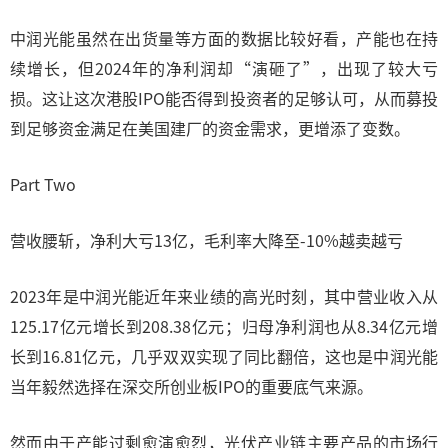
中润光能虽然在出货量等方面的数据比较好看，产能也在持
续增长，但2024年的净利润却“演砸了”，出现了较大亏
损。这让这次港股IPO能否得到投资者的足够认可，从而募投
到足够资金满足在美国建厂的资金需求，更增添了变数。
Part Two
营收腰斩，净利大亏13亿，毛利率大降至-10%越卖越亏
2023年是中润光能近年来业绩的高光时刻，其中营业收入从
125.17亿元增长到208.38亿元；归母净利润也从8.34亿元增
长到16.81亿元，几乎双双实现了同比翻倍，这也是中润光能
当年毅然选择在深交所创业板IPO的重要底气来源。
然而由于产能过剩愈演愈烈，光伏产业链主要产品的市场行