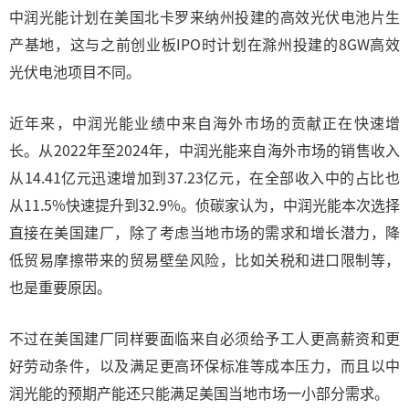
中润光能计划在美国北卡罗来纳州投建的高效光伏电池片生
产基地，这与之前创业板IPO时计划在滁州投建的8GW高效
光伏电池项目不同。
近年来，中润光能业绩中来自海外市场的贡献正在快速增
长。从2022年至2024年，中润光能来自海外市场的销售收入
从14.41亿元迅速增加到37.23亿元，在全部收入中的占比也
从11.5%快速提升到32.9%。侦碳家认为，中润光能本次选择
直接在美国建厂，除了考虑当地市场的需求和增长潜力，降
低贸易摩擦带来的贸易壁垒风险，比如关税和进口限制等，
也是重要原因。
不过在美国建厂同样要面临来自必须给予工人更高薪资和更
好劳动条件，以及满足更高环保标准等成本压力，而且以中
润光能的预期产能还只能满足美国当地市场一小部分需求。