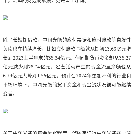
年，沉重的财务成本预计更是雪上加霜。
除了长短期借款，中润光能的应付票据和应付账款等自发性
负债也在持续增长，比如应付账款金额就从期初13.63亿元增
长到2023上半年末的35.34亿元。但同期货币资金却从35.27
亿元减少到28.74亿元，经营活动产生的现金流量净额也从
6.29亿元大降到1.55亿元。预计在2024年更加不利的行业和
市场环境下，中润光能的货币资金和现金流状况很可能继续
变差。
关于中润光能的资金紧张程度，侦碳家记得中润光能在之前