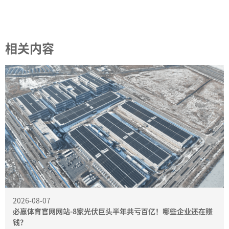
相关内容
2026-08-07
必赢体育官网网站-8家光伏巨头半年共亏百亿！哪些企业还在赚
钱？