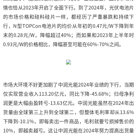
情也恰从2023年开启了全面下行。到了2024年，光伏电池片
的市场价格和硅料硅片一样，都经历了严重暴跌和持续下
行，N型TOPCon电池片的均价从年初的0.47元/W下降到年
末的0.28元/W，降幅超过40%；而如果和2023年上半年时
0.93元/W的价格相比，降幅甚至可能在60%-70%之间。
市场大环境不好更加剧了中润光能2024年业绩的下行，当期
仅实现营业收入113.20亿元，同比下降-45.68%；归母净利
润更是大幅由盈转亏-13.63亿元。中润光能虽然在2024年出
货量由全球第三上升到全球第二，但整体毛利率却从13.6%
下降到-10.1%，即每卖出一件商品，毛利就要亏损掉售价的
10%，即越卖越亏。这让中润光能在2024年努力提高出货量