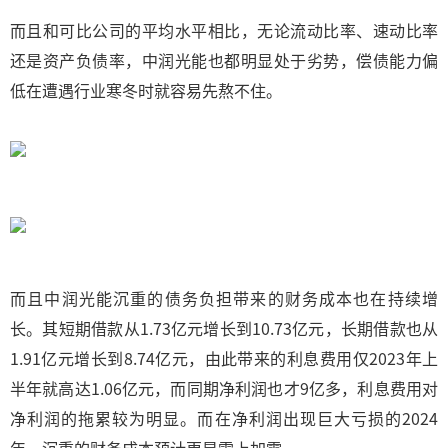
而且和可比公司的平均水平相比，无论流动比率、速动比率
还是资产负债率，中润光能也都明显处于劣势，偿债能力偏
低在遭遇行业寒冬时就容易先熬不住。
而且中润光能沉重的债务负担带来的财务成本也在持续增
长。其短期借款从1.73亿元增长到10.73亿元，长期借款也从
1.91亿元增长到8.74亿元，由此带来的利息费用仅2023年上
半年就高达1.06亿元，而同期净利润也才9亿多，利息费用对
净利润的拖累较为明显。而在净利润出现巨大亏损的2024