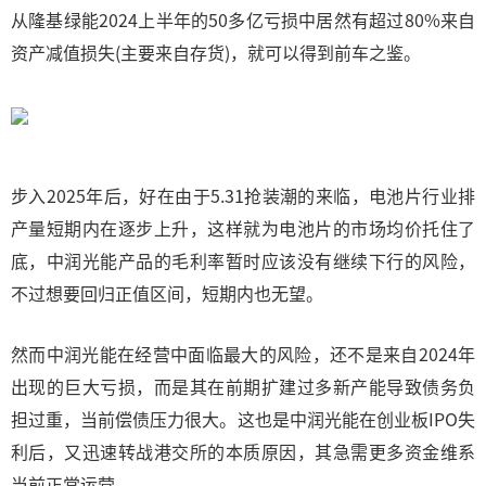
从隆基绿能2024上半年的50多亿亏损中居然有超过80%来自
资产减值损失(主要来自存货)，就可以得到前车之鉴。
步入2025年后，好在由于5.31抢装潮的来临，电池片行业排
产量短期内在逐步上升，这样就为电池片的市场均价托住了
底，中润光能产品的毛利率暂时应该没有继续下行的风险，
不过想要回归正值区间，短期内也无望。
然而中润光能在经营中面临最大的风险，还不是来自2024年
出现的巨大亏损，而是其在前期扩建过多新产能导致债务负
担过重，当前偿债压力很大。这也是中润光能在创业板IPO失
利后，又迅速转战港交所的本质原因，其急需更多资金维系
当前正常运营。