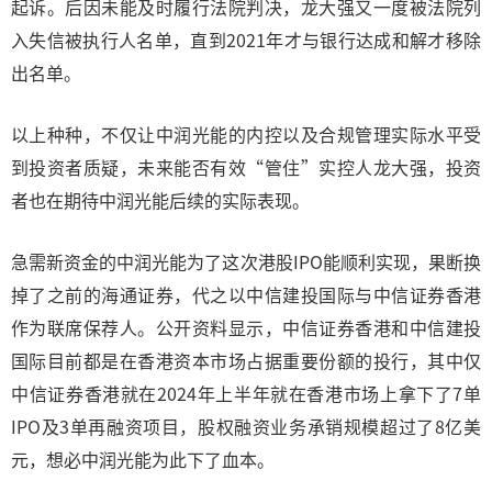
起诉。后因未能及时履行法院判决，龙大强又一度被法院列
入失信被执行人名单，直到2021年才与银行达成和解才移除
出名单。
以上种种，不仅让中润光能的内控以及合规管理实际水平受
到投资者质疑，未来能否有效“管住”实控人龙大强，投资
者也在期待中润光能后续的实际表现。
急需新资金的中润光能为了这次港股IPO能顺利实现，果断换
掉了之前的海通证券，代之以中信建投国际与中信证券香港
作为联席保荐人。公开资料显示，中信证券香港和中信建投
国际目前都是在香港资本市场占据重要份额的投行，其中仅
中信证券香港就在2024年上半年就在香港市场上拿下了7单
IPO及3单再融资项目，股权融资业务承销规模超过了8亿美
元，想必中润光能为此下了血本。