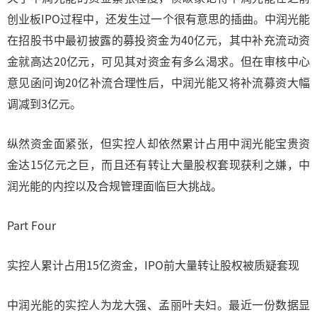
创业板IPO过程中，还发生过一个很有意思的插曲。中润光能
在招股书中最初披露的募投资金为40亿元，其中补充流动资
金就高达20亿元，可见其对资金有多么渴求。但在审核中心
意见函问询20亿补流合理性后，中润光能又将补流募资大幅
调减到3亿元。
纵然资金面紧张，但实控人却依然累计占用中润光能宝贵资
金达15亿元之巨，而且还有转让大量股权套现获利之嫌，中
润光能的内控以及合规管理面临巨大挑战。
Part Four
实控人累计占用15亿资金，IPO前大量转让股权被质疑套现
中润光能的实控人为龙大强、孟丽叶夫妇。最近一份数据显