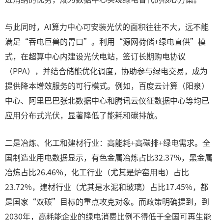
与此同时，AI算力中心可安装光伏的面积往往不大，远不能
满足“吞电巨兽的胃口”。利用“源网荷储+绿电直供”模
式，在超算中心内建设光伏电站，签订长期购电协议
（PPA），并结合储能优化调度，协助参与绿电交易，成为
提供降本增效服务的可行模式。例如，百度云计算（阳泉）
中心、阿里巴巴张北数据中心和腾讯云仪征数据中心等均已
应用分布式光伏，显著降低了能耗和碳排放。
二是冶炼、化工和建材行业：高能耗+高碳排+绿电需求。全
国制造业用电数据显示，有色金属冶炼占比32.37%，黑金属
冶炼占比26.46%，化工行业（尤其是炉窑用电）占比
23.72%，建材行业（尤其是水泥和玻璃）占比17.45%，都
是国家“双碳”目标的重点攻克对象。而政策明确提到，到
2030年，高耗能企业的绿电消费比例不得低于全国可再生能