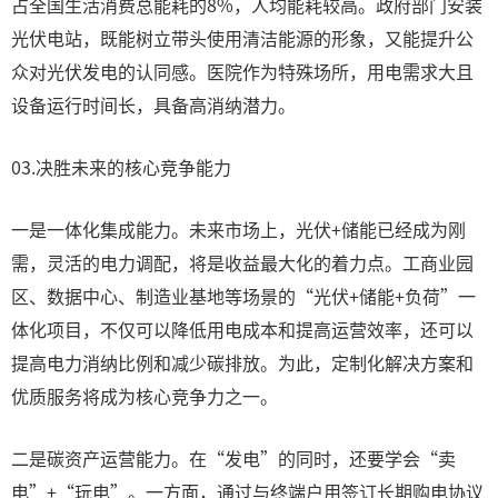
占全国生活消费总能耗的8%，人均能耗较高。政府部门安装
光伏电站，既能树立带头使用清洁能源的形象，又能提升公
众对光伏发电的认同感。医院作为特殊场所，用电需求大且
设备运行时间长，具备高消纳潜力。
03.决胜未来的核心竞争能力
一是一体化集成能力。未来市场上，光伏+储能已经成为刚
需，灵活的电力调配，将是收益最大化的着力点。工商业园
区、数据中心、制造业基地等场景的“光伏+储能+负荷”一
体化项目，不仅可以降低用电成本和提高运营效率，还可以
提高电力消纳比例和减少碳排放。为此，定制化解决方案和
优质服务将成为核心竞争力之一。
二是碳资产运营能力。在“发电”的同时，还要学会“卖
电”+“玩电”。一方面，通过与终端户用签订长期购电协议