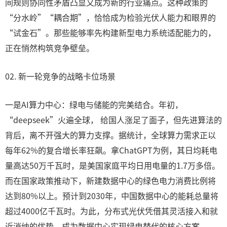
间规则协同性矛盾凸显又成为新的行业痛点。这种政策的
“分水岭”“耦合期”，恰恰成为检验光伏人能力和眼界的
“试金石”。那些能够率先构建新型电力系统适配能力的，
正在悄然构筑竞争壁垒。
02. 新一轮竞争的战略卡位场景
一是AI算力中心：绿电与储能的完美结合。年初，
“deepseek”火遍全球， 给国人涨足了面子，但先进算法的
背后，离不开强大的算力支撑。据统计，全球算力需求正以
每年62%的复合增长率狂飙。拿ChatGPT为例，其日均耗电
量高达50万千瓦时，是美国家庭平均日用电量的1.7万多倍。
而在国家政策推动下，新建数据中心的绿色电力消费比例将
达到80%以上。预计到2030年，中国数据中心的能耗总量将
超过4000亿千瓦时。为此，分布式光伏凭借其灵活接入和就
近消纳的优势，成为数据中心实现绿电替代的核心方案。