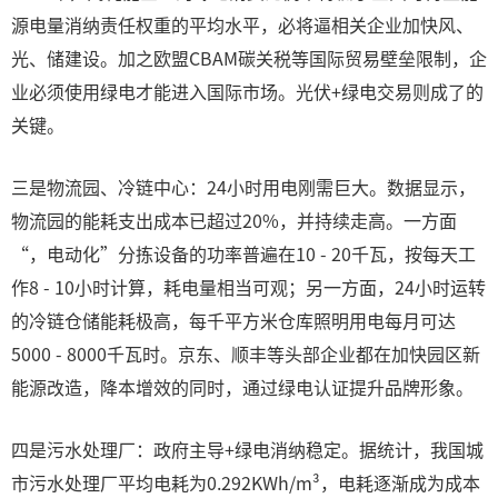
源电量消纳责任权重的平均水平，必将逼相关企业加快风、
光、储建设。加之欧盟CBAM碳关税等国际贸易壁垒限制，企
业必须使用绿电才能进入国际市场。光伏+绿电交易则成了的
关键。
三是物流园、冷链中心：24小时用电刚需巨大。数据显示，
物流园的能耗支出成本已超过20%，并持续走高。一方面
“，电动化”分拣设备的功率普遍在10 - 20千瓦，按每天工
作8 - 10小时计算，耗电量相当可观；另一方面，24小时运转
的冷链仓储能耗极高，每千平方米仓库照明用电每月可达
5000 - 8000千瓦时。京东、顺丰等头部企业都在加快园区新
能源改造，降本增效的同时，通过绿电认证提升品牌形象。
四是污水处理厂：政府主导+绿电消纳稳定。据统计，我国城
市污水处理厂平均电耗为0.292KWh/m³，电耗逐渐成为成本