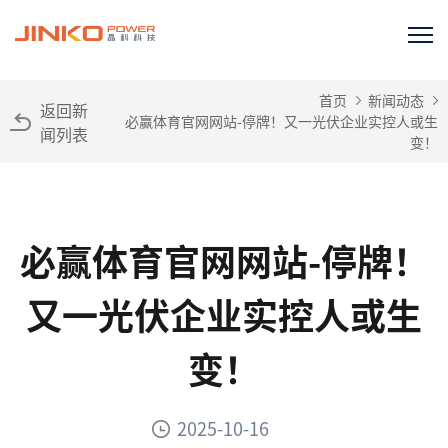
首页
新闻动态
返回新
必赢体育官网网站-停牌！又一光伏企业实控人或生
闻列表
变！
必赢体育官网网站-停牌！
又一光伏企业实控人或生
变！
2025-10-16