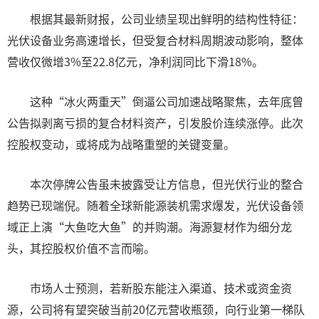
根据其最新财报，公司业绩呈现出鲜明的结构性特征：
光伏设备业务高速增长，但受复合材料周期波动影响，整体
营收仅微增3%至22.8亿元，净利润同比下滑18%。
这种“冰火两重天”倒逼公司加速战略聚焦，去年底曾
公告拟剥离亏损的复合材料资产，引发股价连续涨停。此次
控股权变动，或将成为战略重塑的关键变量。
本次停牌公告虽未披露受让方信息，但光伏行业的整合
趋势已现端倪。随着全球新能源装机需求爆发，光伏设备领
域正上演“大鱼吃大鱼”的并购潮。海源复材作为细分龙
头，其控股权价值不言而喻。
市场人士预测，若新股东能注入渠道、技术或资金资
源，公司将有望突破当前20亿元营收瓶颈，向行业第一梯队