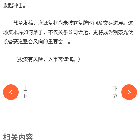
发起冲击。
截至发稿，海源复材尚未披露复牌时间及交易进展。这
场资本局如何落子，不仅关乎公司命运，更将成为观察光伏
设备赛道整合风向的重要窗口。
（投资有风险，入市需谨慎。）
上一篇
下一篇
巨亏8.51亿元！易成新能利润同比下滑1948.20%-必赢体育官网网站
立案！光伏龙头再告光伏治沙明星企业-必赢体育官网网站
相关内容