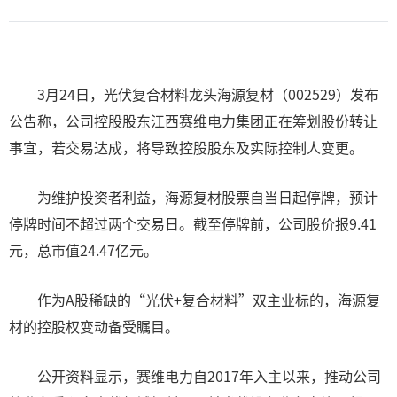
3月24日，光伏复合材料龙头海源复材（002529）发布
公告称，公司控股股东江西赛维电力集团正在筹划股份转让
事宜，若交易达成，将导致控股股东及实际控制人变更。
为维护投资者利益，海源复材股票自当日起停牌，预计
停牌时间不超过两个交易日。截至停牌前，公司股价报9.41
元，总市值24.47亿元。
作为A股稀缺的“光伏+复合材料”双主业标的，海源复
材的控股权变动备受瞩目。
公开资料显示，赛维电力自2017年入主以来，推动公司