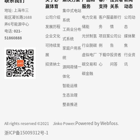
联系我们
赢体育
服务
支持
关系
动态
地址: 上海市三
集中式电站
能区凝长路1688
公司介绍
电力交易
客户服
最新行
公司动
系统
弄6号能源中心
发展历程
储能
务
情
态
工商业分布
电话:
021-
企业文化
光伏制氢
项目案
公司公
媒体聚
51860888
式系统
可持续发
行业脱碳
例
告
焦
家庭户用系
展
虚拟电厂
下载中
投资者
行业资
统
招贤纳士
碳交易和
心
问答
讯
源网荷储一
碳金融
体化
智能运维
生态治理
整县推进
Powered by Webfoss
All rights reserved ©2021 Jinko Power.
.
浙ICP备15009312号-1