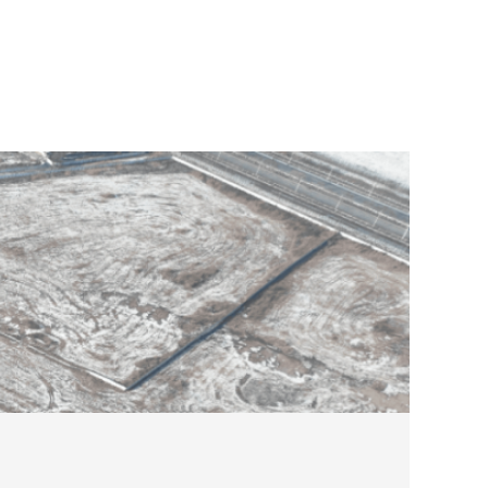
2026-08
必赢体育