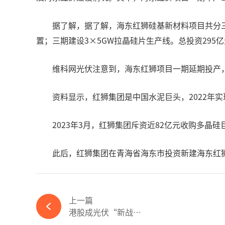
据了解，据了解，海东红狮硅基新材料项目共分三
置；三期建设3×5GW拉晶硅片生产线。总投资295亿
维科网光伏注意到，海东红狮项目一期延期投产，
资料显示，红狮集团是中国水泥巨头，2022年实现
2023年3月，红狮集团斥资近82亿元收购多
此后，红狮集团在青海省海东市投资新建海东红狮
上一篇
港股成光伏“新战场”？双登集团与中润光能先后递表港交所-必赢体育官网网站