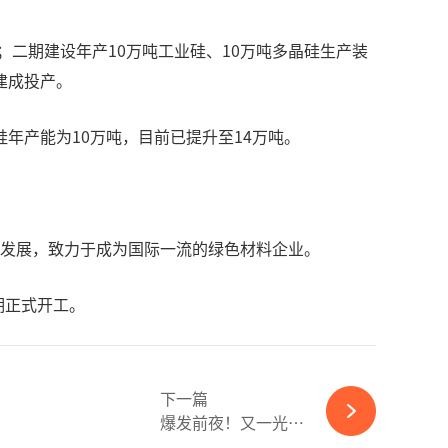
；二期建设年产10万吨工业硅、10万吨多晶硅生产装
月建成投产。
年产能为10万吨，目前已提升至14万吨。
质量发展，致力于成为国际一流的绿色材料企业。
期正式开工。
下一篇
爆发前夜！又一光伏新锐冲刺A股上市-必赢体育官网网站