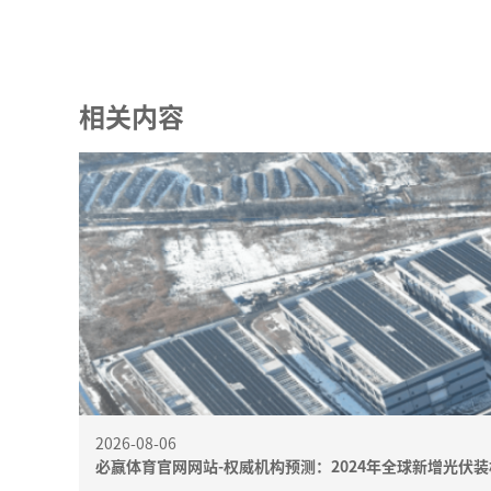
相关内容
2026-08-06
必赢体育官网网站-权威机构预测：2024年全球新增光伏装