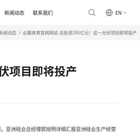
新闻动态
联系我们
EN
新闻动态
必赢体育官网网站-总投资295亿元！这一光伏项目即将投产
光伏项目即将投产
研。亚洲硅业总经理郭旭明详细汇报亚洲硅业生产经营