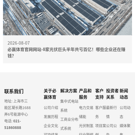
2026-08-07
必赢体育官网网站-8家光伏巨头半年共亏百亿！哪些企业还在赚
钱？
联系我们
关于必
解决方案
产品和
客户
投资者
新闻
赢体育
服务
支持
关系
动态
地址: 上海市三
集中式电站
能区凝长路1688
公司介绍
电力交易
客户服
最新行
公司动
系统
弄6号能源中心
发展历程
储能
务
情
态
工商业分布
电话:
021-
企业文化
光伏制氢
项目案
公司公
媒体聚
51860888
式系统
可持续发
行业脱碳
例
告
焦