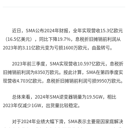
近日，SMA公布2024年财报，全年实现营收15.3亿欧元
（16.5亿美元），同比下降19.7%，息税折旧摊销前利润从
2023年的3.11亿欧元变为亏损1600万欧元，由盈转亏。
2023年前三季度，SMA实现营收10.597亿欧元，息税折
旧摊销前利润为8350万欧元。按此计算，SMA在第四季度实
现营收4.703亿欧元，息税折旧摊销前利润亏损9950万欧元。
总体来看，2024年SMA逆变器销量为19.5GW，相比
2023年仅减少1GW，出货量比较稳定。
对于2024年业绩大幅下滑，SMA表示主要是因家庭解决