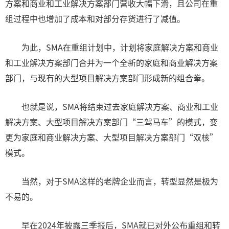
方案和商业和工业解决方案部门营收大幅下滑，且公司在重
组过程中也增加了成本和对部分存货进行了减值。
为此，SMA在重组计划中，计划将家庭解决方案和商业
和工业解决方案部门合并为一个全新的家庭和商业解决方案
部门，与现有的大型项目解决方案部门形成新的组合拳。
也就是说，SMA将结束过去家庭解决方案、商业和工业
解决方案、大型项目解决方案部门“三驾马车”的模式，变
更为家庭和商业解决方案、大型项目解决方案部门“双核”
模式。
当然，对于SMA这样的老牌企业而言，转型显然是极为
不易的。
早在2024年披露三季报后，SMA就已对外公布重组和转