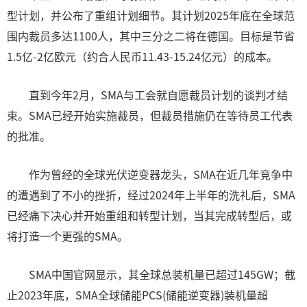
型计划，并公布了重组计划细节。其计划2025年底在全球范
围内裁员多达1100人，其中三分之二将在德国。目标是节省
1.5亿-2亿欧元（约合人民币11.43-15.24亿元）的成本。
直到今年2月，SMA与工会就自愿裁员计划的谈判才结
束。SMA已经开始实施裁员，但裁员措施仍在等待员工代表
的批准。
作为曾经的全球光伏逆变器龙头，SMA在近几年竞争中
的遭遇到了不小的挫折，经过2024年上半年的洗礼后，SMA
已经痛下决心并开始重组和转型计划，当其完成转型后，或
将打造一个更强的SMA。
SMA中国官网显示，其全球总装机量已超过145GW；截
止2023年底，SMA全球储能PCS(储能逆变器)装机量超