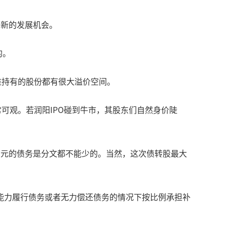
着新的发展机会。
的。
维持有的股份都有很大溢价空间。
常可观。若润阳IPO碰到牛市，其股东们自然身价陡
亿元的债务是分文都不能少的。当然，这次债转股最大
能力履行债务或者无力偿还债务的情况下按比例承担补