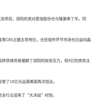
C电池项目。润阳的竞对爱旭股份也与隆基牵了手。同
等CR5占据主导地位，光伏组件环节市场也日益向晶
股转债增资是缓解了润阳的财务压力，但9亿的债务注
卷了10亿元远遁美国再次创业。
至全行业迎来了“大决战”时刻。