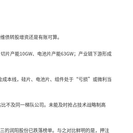
奥特维债转股增资还是有账可算。
切片产能10GW、电池片产能63GW；产业链下游形成
金成本线，硅片、电池片、组件处于“亏损”或微利当
能占比不及同一梯队公司。未能及时抢占技术战略制高
排名全球第三的润阳股份已跌落榜单。与之对比鲜明的是，押注