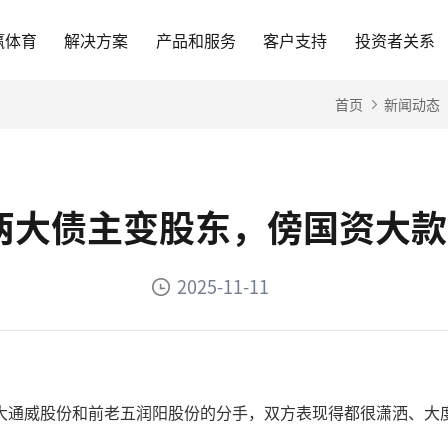
赢体育
解决方案
产品和服务
客户支持
投资者关系
首页
新闻动态
两大债主变股东，傍国资大
2025-11-11
大通威股份和前老五润阳股份的分手，双方表现得都很潇洒、大