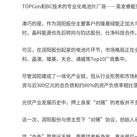
TOPCon和BC技术的专业化电池片厂商——英发睿
凑巧的是，作为润阳股份主要客户的隆基绿能正加大与
时，晶科能源也先后转向与钧达股份、仕净科技合作，
可见，在润阳股份起家的电池片环节，市场格局正在
科、晶澳、隆基、天合、通威等Top10厂商集中。
尽管润阳建成了一体化产业链，但从行业形势和市场
资与近300亿元的总负债和约80%的资产负债率相比
光伏产业发展历史中，押上身家“对赌”的老板并不
这一次，润阳股份与债主签下“对赌”协议，创始人
拼“血条”厚度远不够，更要拼老板身家，拿出最后