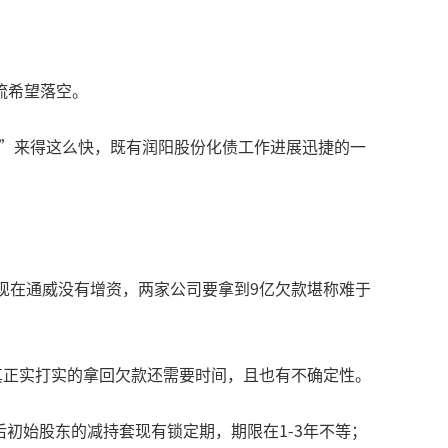
流希望落空。
嫁”来得这么快，既有润阳股份化债工作进展迅捷的一
现在通威没有增资，两家公司要拿到9亿欠款堪称难于
真正实打实的拿回欠款还需要时间，且也有不确定性。
市后初始股东的减持套现有锁定期，期限在1-3年不等；