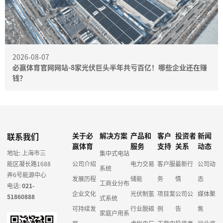
2026-08-07
必赢体育官网网站-8家光伏巨头半年共亏百亿！哪些企业还在赚
钱？
联系我们
关于必
解决方案
产品和
客户
投资者
新闻
赢体育
服务
支持
关系
动态
地址: 上海市三
集中式电站
能区凝长路1688
公司介绍
电力交易
客户服
最新行
公司动
系统
弄6号能源中心
发展历程
储能
务
情
态
工商业分布
电话:
021-
企业文化
光伏制氢
项目案
公司公
媒体聚
51860888
式系统
可持续发
行业脱碳
例
告
焦
家庭户用系