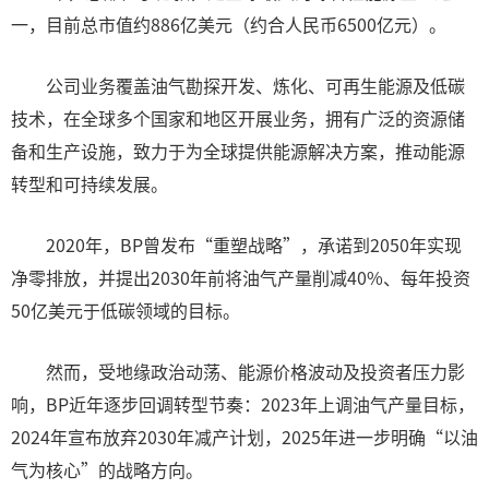
一，目前总市值约886亿美元（约合人民币6500亿元）。
公司业务覆盖油气勘探开发、炼化、可再生能源及低碳
技术，在全球多个国家和地区开展业务，拥有广泛的资源储
备和生产设施，致力于为全球提供能源解决方案，推动能源
转型和可持续发展。
2020年，BP曾发布“重塑战略”，承诺到2050年实现
净零排放，并提出2030年前将油气产量削减40%、每年投资
50亿美元于低碳领域的目标。
然而，受地缘政治动荡、能源价格波动及投资者压力影
响，BP近年逐步回调转型节奏：2023年上调油气产量目标，
2024年宣布放弃2030年减产计划，2025年进一步明确“以油
气为核心”的战略方向。