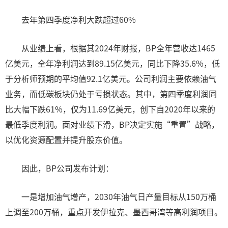
去年第四季度净利大跌超过60%
从业绩上看，根据其2024年财报，BP全年营收达1465
亿美元，全年净利润达到89.15亿美元，同比下降35.6%，低
于分析师预期的平均值92.1亿美元。公司利润主要依赖油气
业务，而低碳板块仍处于亏损状态。其中，第四季度利润同
比大幅下跌61%，仅为11.69亿美元，创下自2020年以来的
最低季度利润。面对业绩下滑，BP决定实施“重置”战略，
以优化资源配置并提升股东价值。
因此，BP公司发布计划：
一是增加油气增产，2030年油气日产量目标从150万桶
上调至200万桶，重点开发伊拉克、墨西哥湾等高利润项目。