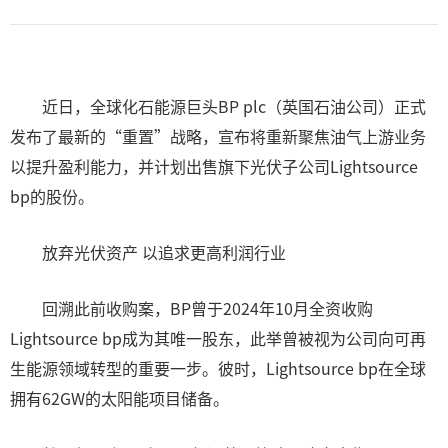
近日，全球化石能源巨头BP plc（英国石油公司）正式
发布了最新的“重置”战略，宣布将重新聚焦油气上游业务
以提升盈利能力，并计划出售旗下光伏子公司Lightsource
bp的股份。
放弃光伏资产 以追求更高利润行业
回溯此前收购案，BP曾于2024年10月全资收购
Lightsource bp成为其唯一股东，此举曾被视为公司向可再
生能源领域转型的重要一步。彼时，Lightsource bp在全球
拥有62GW的太阳能项目储备。