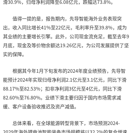
滑30.9%，归母净利润降至6.08亿元，跌幅达73.8%。
值得一提的是，报告期内，先导智能海外业务表现突
出，收入同比增长41%至22亿元，毛利率升至39.8%，成为
其业绩的主要增长引擎。此外，公司现金流充足，截至去年9
月底，现金及等价物余额达19.26亿元，为公司发展提供了坚
实的保障。
根据其今年1月下旬发布的2024年度业绩预告，先导智
能预计2024年实现归母净利润2.1亿元至3.1亿元，同比下滑
88.17%至82.53%；扣非净利润3亿元至4亿元，同比下滑
82.60%至76.80%。业绩下滑主要归因于国内市场需求减
缓、客户设备验收推迟及资产减值。
总体来看，在全球能源转型背景下，市场预测2024-
2029年海外锂电池智能装备市场规模将以32.2%的复合增速