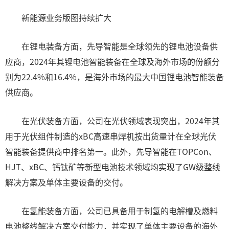
新能源业务版图持续扩大
在锂电装备方面，先导智能是全球领先的锂电池设备供
应商，2024年其锂电池智能装备在全球及海外市场的份额分
别为22.4%和16.4%，是海外市场的最大中国锂电池智能装备
供应商。
在光伏装备方面，公司在光伏领域表现突出，2024年其
用于光伏组件制造的xBC高速串焊机按出货量计在全球光伏
智能装备提供商中排名第一。此外，先导智能在TOPCon、
HJT、xBC、钙钛矿等新型电池技术领域均实现了GW级整线
解决方案及单体主要设备的交付。
在氢能装备方面，公司已具备用于制氢的电解槽及燃料
电池整线解决方案交付能力，并实现了单体主要设备的海外