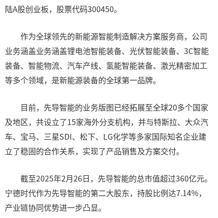
陆A股创业板，股票代码300450。
作为全球领先的新能源智能制造解决方案服务商，公司
业务涵盖业务涵盖锂电池智能装备、光伏智能装备、3C智能
装备、智能物流、汽车产线、氢能智能装备、激光精密加工
等多个领域，是新能源装备的全球第一品牌。
目前，先导智能的业务版图已经拓展至全球20多个国家
及地区，共设立了15家海外分支机构，并与特斯拉、大众汽
车、宝马、三星SDI、松下、LG化学等多家国际知名企业建
立了稳固的合作关系，实现了产品销售及方案交付。
截至2025年2月26日，先导智能的总市值超过360亿元。
宁德时代作为先导智能的第二大股东，持股比例达7.14%，
产业链协同优势进一步凸显。