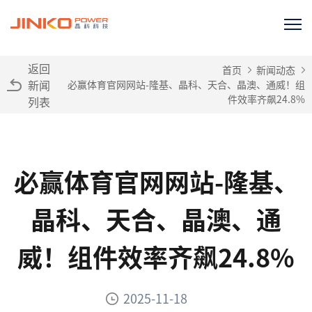
返回
首页
新闻动态
新闻
必赢体育官网网站-隆基、晶科、天合、晶澳、通威！组
件效率齐飙24.8%
列表
必赢体育官网网站-隆基、
晶科、天合、晶澳、通
威！组件效率齐飙24.8%
2025-11-18