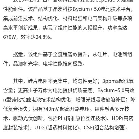
性能组件。该产品基于晶澳科技Bycium+ 5.0电池技术平台，
集成前沿技术、结构优化、材料增强和电气架构升级等多项
高水平创新成果，实现了组件性能的大幅提升，功率高达
670W，效率达24.8%。
据悉，该组件基于全流程智效提升，从硅片、电池到组
件，晶澳将光学、电学性能推向极致。
其中，硅片电阻率更集中，均匀性更好；3ppma超低氧
含量；更高少子寿命为电池提供优质基底。Bycium+5.0高效
n型钝化接触电池技术结构优化，增强光线吸收缺陷补偿；降
低复合损失；拥有749mV 超高开路电压。组件融合多元技
术，驱动光伏创新，包括PII(精准原位互连技术)、HDP(高密
度封装技术)、UTG (超透材料优化)、CSE(组合结构增强)。