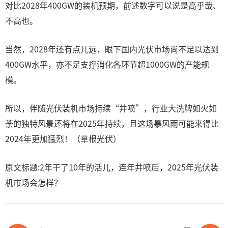
对比2028年400GW的装机预期，前述数字可以说是高乎哉、
不高也。
当然，2028年还有点儿远，眼下国内光伏市场尚不足以达到
400GW水平，亦不足支撑消化各环节超1000GW的产能规
模。
所以，伴随光伏装机市场持续“井喷”，行业大洗牌如火如
荼的独特风景还将在2025年持续，且这场暴风雨可能来得比
2024年更加猛烈！（草根光伏）
原文标题:2年干了10年的活儿，连年井喷后，2025年光伏装
机市场会怎样？