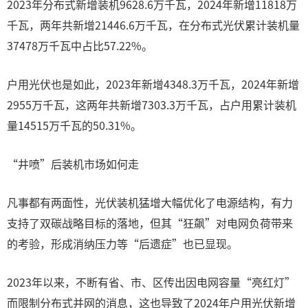
2023年分布式新增装机9628.6万千瓦，2024年新增11818万
千瓦，两年共新增21446.6万千瓦，在分布式光伏累计装机量
37478万千瓦中占比57.22%。
户用光伏也是如此，2023年新增4348.3万千瓦，2024年新增
2955万千瓦，这两年共新增7303.3万千瓦，占户用累计装机
量14515万千瓦的50.31%。
“井喷”后装机市场如何走
凡事都有两面性，光伏装机猛增大幅优化了电源结构，有力
支持了双碳战略目标的落地，但其“狂飙”对电网负荷带来
的考验，形成消纳压力等“后遗症”也已显现。
2023年以来，不断有省、市、区传出因电网容量“亮红灯”
而限制分布式并网的消息，这也导致了2024年户用光伏新增