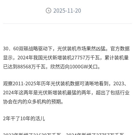
2025-11-20
30．60双碳战略驱动下，光伏装机市场果然凶猛。官方数据
显示，2024年我国光伏新增装机27757万千瓦，累计装机量
已达到88568万千瓦，欣然迈向1000GW关口。
观察2011-2025年历年光伏装机数据可清晰地看到，2023、
2024年这两年是光伏新增装机最猛的两年，超出了包括行业
协会在内的众多机构的预期。
2年干了10年的活儿