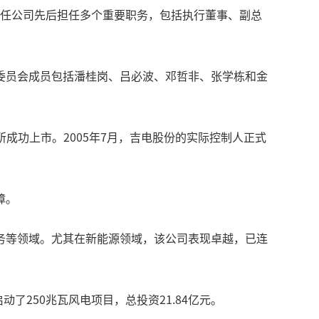
限责任公司先后担任多个重要职务，包括执行董事、副总
委员会成员包括潘桂岗、吕必波、邓哲非、张学栋和金
所成功上市。2005年7月，吉电股份的实际控制人正式
障。
务等领域。尤其在新能源领域，该公司表现卓越，已连
了250兆瓦风电项目，总投资21.84亿元。