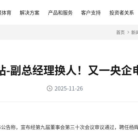
赢体育
解决方案
产品和服务
客户支持
投资者关系
首页
新
站-副总经理换人！又一央企
2025-11-26
）发布公告称，宣布经第九届董事会第三十次会议审议通过，聘任杨