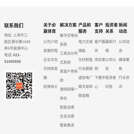
联系我们
关于必
解决方案
产品和
客户
投资者
新闻
赢体育
服务
支持
关系
动态
地址: 上海市三
集中式电站
能区凝长路1688
公司介绍
电力交易
客户服
最新行
公司动
系统
弄6号能源中心
发展历程
储能
务
情
态
工商业分布
电话:
021-
企业文化
光伏制氢
项目案
公司公
媒体聚
51860888
式系统
可持续发
行业脱碳
例
告
焦
家庭户用系
展
虚拟电厂
下载中
投资者
行业资
统
招贤纳士
碳交易和
心
问答
讯
源网荷储一
碳金融
体化
智能运维
生态治理
整县推进