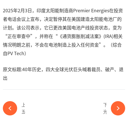
2025年2月3日，印度太阳能制造商Premier Energies在投资
者电话会议上宣布，决定暂停其在美国建造太阳能电池厂的
计划。该公司表示，它已更改美国电池产线投资状态，变为
“正在审查中”，并称在“《通货膨胀削减法案》(IRA)相关
情况明朗之前，不会在电池制造上投入任何资金”。（综合
自PV Tech）
原文标题:40年历史，四大全球光伏巨头喊着裁员、破产、退
出
上一篇
下一篇
五年从“孤勇”走向“领跑”，全产业进入210新时代-必赢体育官网网站
光伏目标100亿！又一行业巨头拟H股上市-必赢体育官网网站