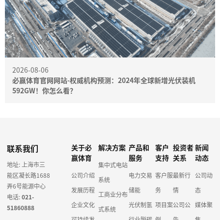
2026-08-06
必赢体育官网网站-权威机构预测：2024年全球新增光伏装机
592GW！你怎么看？
联系我们
关于必
解决方案
产品和
客户
投资者
新闻
赢体育
服务
支持
关系
动态
地址: 上海市三
集中式电站
能区凝长路1688
公司介绍
电力交易
客户服
最新行
公司动
系统
弄6号能源中心
发展历程
储能
务
情
态
工商业分布
电话:
021-
企业文化
光伏制氢
项目案
公司公
媒体聚
51860888
式系统
可持续发
行业脱碳
例
告
焦