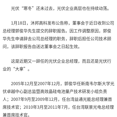
光伏“寒冬”还未过去，光伏企业高层也在持续动荡。
1月18日，沐邦高科发布公告称，董事会于近日收到公司
总经理郭俊华先生提交的辞职报告。因工作调整原因，郭俊
华先生申请辞去公司总经理的职务，辞职后担任公司技术顾
问，该辞职报告自送达董事会之日起生效。
这是近期又一辞任的光伏企业总经理，而且还是光伏行
业的“大拿”。
2005年12月至2007年12月，郭俊华任新南韦尔斯大学光
伏卓越中心副总监暨高效晶硅电池量产技术研发小组负责
人；2007年9月至2009年12月，任台湾益通光能总经理兼首
席技术官；2010年3月至2011年7月，任台湾联景光电总经理
兼首席技术官。