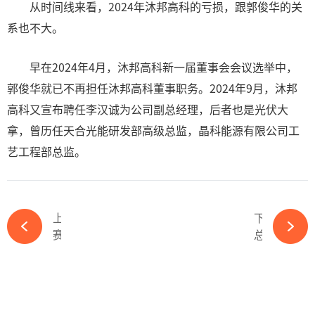
从时间线来看，2024年沐邦高科的亏损，跟郭俊华的关
系也不大。
早在2024年4月，沐邦高科新一届董事会会议选举中，
郭俊华就已不再担任沐邦高科董事职务。2024年9月，沐邦
高科又宣布聘任李汉诚为公司副总经理，后者也是光伏大
拿，曾历任天合光能研发部高级总监，晶科能源有限公司工
艺工程部总监。
上一篇
下一篇
赛伍技术由盈转亏！利润同比下降293.03%-必赢体育官网网站
总投资50亿！昱辉光能光伏项目即将投产-必赢体育官网网站