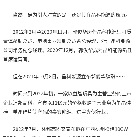
当然，最为引人注意的是，还是其在晶科能源的履历。
2012年2月至2020年11月，郭俊华历任晶科能源集团质
量体系副总裁，电池事业部副总裁暨总经理，浙江晶科能源
公司常务副总经理。2020年12月，郭俊华成为晶科能源新任
首席运营官。
但在2021年10月8日，晶科能源宣布郭俊华辞职……
时间来到2022年初，一家以益智玩具为主营业务的上市
企业沐邦高科，宣布以11亿元的价格收购主营业务为单晶硅
棒、单晶硅片等产品的豪安能源，进军光伏行业。
2022年7月，沐邦高科又宣布拟在广西梧州投建10GW