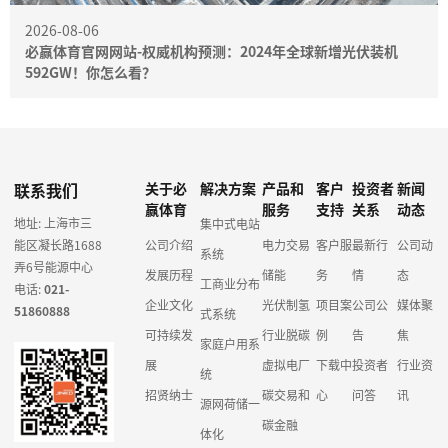
2026-08-06
必赢体育官网网站-权威机构预测：2024年全球新增光伏装机
592GW！你怎么看？
联系我们
关于必
解决方案
产品和
客户
投资者
新闻
赢体育
服务
支持
关系
动态
地址: 上海市三
集中式电站
能区凝长路1688
公司介绍
电力交易
客户服
最新行
公司动
系统
弄6号能源中心
发展历程
储能
务
情
态
工商业分布
电话:
021-
企业文化
光伏制氢
项目案
公司公
媒体聚
51860888
式系统
可持续发
行业脱碳
例
告
焦
家庭户用系
展
虚拟电厂
下载中
投资者
行业资
统
招贤纳士
碳交易和
心
问答
讯
源网荷储一
碳金融
体化