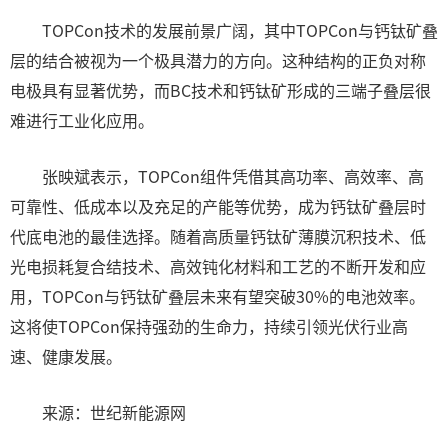
TOPCon技术的发展前景广阔，其中TOPCon与钙钛矿叠
层的结合被视为一个极具潜力的方向。这种结构的正负对称
电极具有显著优势，而BC技术和钙钛矿形成的三端子叠层很
难进行工业化应用。
张映斌表示，TOPCon组件凭借其高功率、高效率、高
可靠性、低成本以及充足的产能等优势，成为钙钛矿叠层时
代底电池的最佳选择。随着高质量钙钛矿薄膜沉积技术、低
光电损耗复合结技术、高效钝化材料和工艺的不断开发和应
用，TOPCon与钙钛矿叠层未来有望突破30%的电池效率。
这将使TOPCon保持强劲的生命力，持续引领光伏行业高
速、健康发展。
来源：世纪新能源网