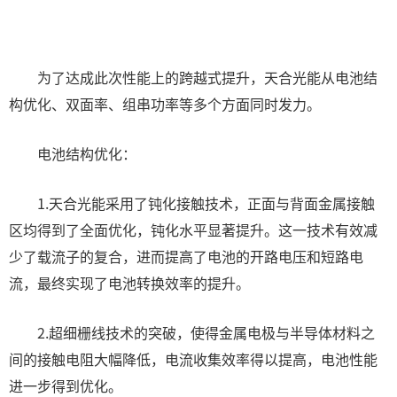
为了达成此次性能上的跨越式提升，天合光能从电池结
构优化、双面率、组串功率等多个方面同时发力。
电池结构优化：
1.天合光能采用了钝化接触技术，正面与背面金属接触
区均得到了全面优化，钝化水平显著提升。这一技术有效减
少了载流子的复合，进而提高了电池的开路电压和短路电
流，最终实现了电池转换效率的提升。
2.超细栅线技术的突破，使得金属电极与半导体材料之
间的接触电阻大幅降低，电流收集效率得以提高，电池性能
进一步得到优化。