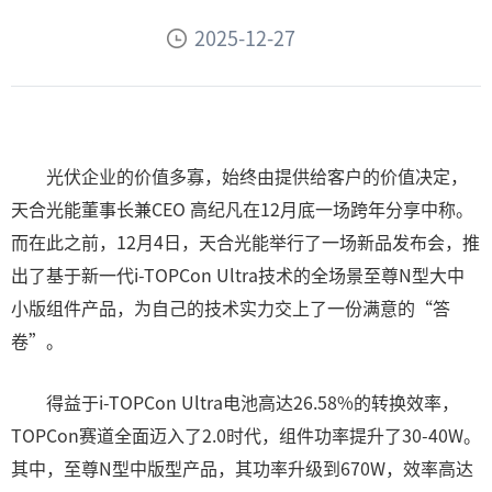
2025-12-27
光伏企业的价值多寡，始终由提供给客户的价值决定，
天合光能董事长兼CEO 高纪凡在12月底一场跨年分享中称。
而在此之前，12月4日，天合光能举行了一场新品发布会，推
出了基于新一代i-TOPCon Ultra技术的全场景至尊N型大中
小版组件产品，为自己的技术实力交上了一份满意的“答
卷”。
得益于i-TOPCon Ultra电池高达26.58%的转换效率，
TOPCon赛道全面迈入了2.0时代，组件功率提升了30-40W。
其中，至尊N型中版型产品，其功率升级到670W，效率高达