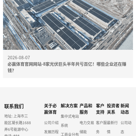
2026-08-07
必赢体育官网网站-8家光伏巨头半年共亏百亿！哪些企业还在赚
钱？
联系我们
关于必
解决方案
产品和
客户
投资者
新闻
赢体育
服务
支持
关系
动态
地址: 上海市三
集中式电站
能区凝长路1688
公司介绍
电力交易
客户服
最新行
公司动
系统
弄6号能源中心
发展历程
储能
务
情
态
工商业分布
电话:
021-