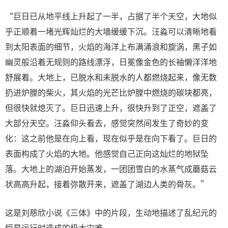
“巨日已从地平线上升起了一半，占据了半个天空，大地似
乎正顺着一堵光辉灿烂的大墙缓缓下沉。汪淼可以清晰地看
到太阳表面的细节，火焰的海洋上布满涌浪和旋涡，黑子如
幽灵般沿着无规则的路线漂浮，日冕像金色的长袖懒洋洋地
舒展着。大地上，已脱水和未脱水的人都燃烧起来，像无数
扔进炉膛的柴火，其火焰的光芒比炉膛中燃烧的碳块都亮，
但很快就熄灭了。巨日迅速上升，很快升到了正空，遮盖了
大部分天空。汪淼仰头看去，感觉突然间发生了奇妙的变
化：这之前他是在向上看，现在似乎是在向下看了。巨日的
表面构成了火焰的大地。他感觉自己正向这灿烂的地狱坠
落。大地上的湖泊开始蒸发，一团团雪白的水蒸气成蘑菇云
状高高升起，接着弥散开来，遮盖了湖边人类的骨灰。”
这是刘慈欣小说《三体》中的片段，生动地描述了乱纪元的
恒星运行时造成的极大灾难。