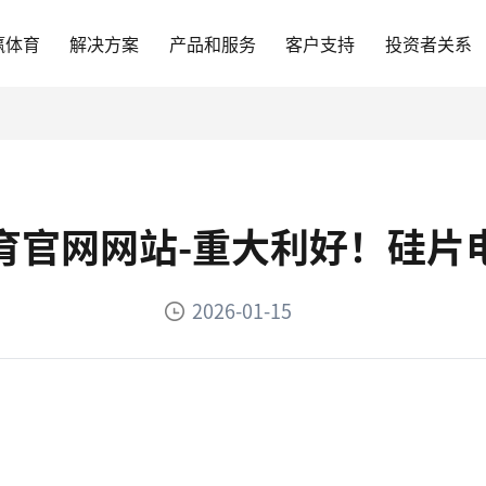
赢体育
解决方案
产品和服务
客户支持
投资者关系
育官网网站-重大利好！硅片
2026-01-15