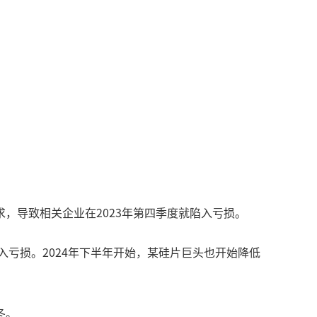
，导致相关企业在2023年第四季度就陷入亏损。
入亏损。2024年下半年开始，某硅片巨头也开始降低
冬。