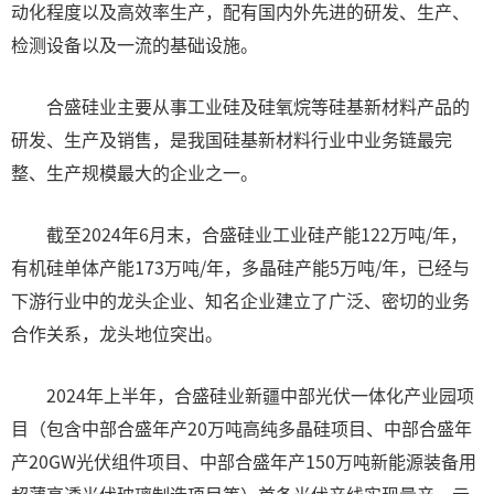
动化程度以及高效率生产，配有国内外先进的研发、生产、
检测设备以及一流的基础设施。
合盛硅业主要从事工业硅及硅氧烷等硅基新材料产品的
研发、生产及销售，是我国硅基新材料行业中业务链最完
整、生产规模最大的企业之一。
截至2024年6月末，合盛硅业工业硅产能122万吨/年，
有机硅单体产能173万吨/年，多晶硅产能5万吨/年，已经与
下游行业中的龙头企业、知名企业建立了广泛、密切的业务
合作关系，龙头地位突出。
2024年上半年，合盛硅业新疆中部光伏一体化产业园项
目（包含中部合盛年产20万吨高纯多晶硅项目、中部合盛年
产20GW光伏组件项目、中部合盛年产150万吨新能源装备用