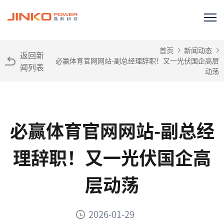
首页
新闻动态
返回新
必赢体育官网网站-副总经理辞职！又一光伏国企高层
闻列表
动荡
必赢体育官网网站-副总经
理辞职！又一光伏国企高
层动荡
2026-01-29