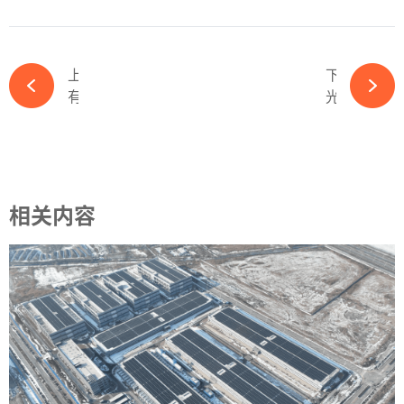
上一篇
下一篇
有人拆“台”行业自律？光伏行业协会“四连问”质疑央企-必赢体育官网网站
光伏“自律”文成不足又缺武德，何以一统江湖？-必赢体育官网网站
相关内容