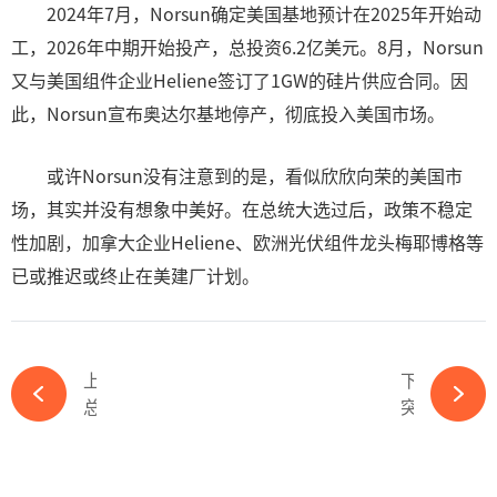
2024年7月，Norsun确定美国基地预计在2025年开始动
工，2026年中期开始投产，总投资6.2亿美元。8月，Norsun
又与美国组件企业Heliene签订了1GW的硅片供应合同。因
此，Norsun宣布奥达尔基地停产，彻底投入美国市场。
或许Norsun没有注意到的是，看似欣欣向荣的美国市
场，其实并没有想象中美好。在总统大选过后，政策不稳定
性加剧，加拿大企业Heliene、欧洲光伏组件龙头梅耶博格等
已或推迟或终止在美建厂计划。
上一篇
下一篇
总投资10亿元！大全能源光伏项目环评公示-必赢体育官网网站
突发！又一光伏项目终止-必赢体育官网网站