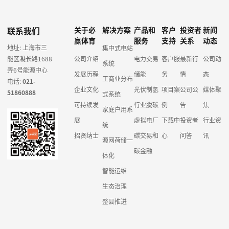
联系我们
关于必
解决方案
产品和
客户
投资者
新闻
赢体育
服务
支持
关系
动态
地址: 上海市三
集中式电站
能区凝长路1688
公司介绍
电力交易
客户服
最新行
公司动
系统
弄6号能源中心
发展历程
储能
务
情
态
工商业分布
电话:
021-
企业文化
光伏制氢
项目案
公司公
媒体聚
51860888
式系统
可持续发
行业脱碳
例
告
焦
家庭户用系
展
虚拟电厂
下载中
投资者
行业资
统
招贤纳士
碳交易和
心
问答
讯
源网荷储一
碳金融
体化
智能运维
生态治理
整县推进