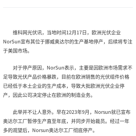
维科网光伏讯，当地时间12月17日，欧洲光伏企业
NorSun宣布其位于挪威奥达尔的生产基地停产，后续将专注
于美国市场。
对于停产原因，NorSun表示，主要是因欧洲市场需求不
足导致光伏产品价格暴跌，目前在欧洲销售的光伏组件价格
已经低于本土企业的生产成本，导致大批欧洲光伏企业停
产，因此公司决定停止在欧洲的制造业务。
此举并不让人意外。早在2023年9月，Norsun就已宣布
奥达尔工厂暂停生产直至年底，并同步开始裁员。经过一年
多的观望后，Norsun奥达尔工厂彻底停产。