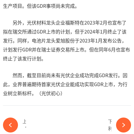
生产项目。但该GDR事项尚未完成。
另外，光伏材料龙头企业福斯特在2023年2月也宣布了
拟在瑞交所通过GDR上市的计划，但于2024年1月终止了该
发行。同样，电池片龙头爱旭股份于2023年1月发布公告，
计划发行GDR并在瑞士证券交易所上市。但在同年6月也宣布
终止了该发行计划。
然而，截至目前尚未有光伏企业成功完成GDR发行。因
此，业界普遍期待首家光伏企业能成功实现GDR上市，为行
业树立新标杆。（光伏初心）
上一篇
下一篇
“史上最大光伏招标”揭幕在即：“自律联盟”面临生死之局-必赢体育官网网站
利润暴涨229.52%！德业股份海外建厂-必赢体育官网网站