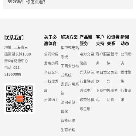
592GW！你怎么看？
联系我们
关于必
解决方案
产品和
客户
投资者
新闻
赢体育
服务
支持
关系
动态
地址: 上海市三
集中式电站
能区凝长路1688
公司介绍
电力交易
客户服
最新行
公司动
系统
弄6号能源中心
发展历程
储能
务
情
态
工商业分布
电话:
021-
企业文化
光伏制氢
项目案
公司公
媒体聚
51860888
式系统
可持续发
行业脱碳
例
告
焦
家庭户用系
展
虚拟电厂
下载中
投资者
行业资
统
招贤纳士
碳交易和
心
问答
讯
源网荷储一
碳金融
体化
智能运维
生态治理