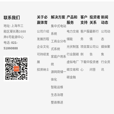
联系我们
关于必
解决方案
产品和
客户
投资者
新闻
赢体育
服务
支持
关系
动态
地址: 上海市三
集中式电站
能区凝长路1688
公司介绍
电力交易
客户服
最新行
公司动
系统
弄6号能源中心
发展历程
储能
务
情
态
工商业分布
电话:
021-
企业文化
光伏制氢
项目案
公司公
媒体聚
51860888
式系统
可持续发
行业脱碳
例
告
焦
家庭户用系
展
虚拟电厂
下载中
投资者
行业资
统
招贤纳士
碳交易和
心
问答
讯
源网荷储一
碳金融
体化
智能运维
生态治理
整县推进